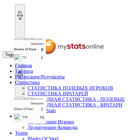
ВС
НОЯ
30
Centre MGR-Marcoux
Завершен
8
Blades Of Steel
Toggle navigation
0
TIG
Главная
Таблица
ВС
ДЕК
Расписание/Результаты
7
Статистика
СТАТИСТИКА ПОЛЕВЫХ ИГРОКОВ
СТАТИСТИКА ВРАТАРЕЙ
КОМАНДНАЯ СТАТИСТИКА - ПОЛЕВЫЕ
Centre MGR-Marcoux
Завершен
КОМАНДНАЯ СТАТИСТИКА - ВРАТАРИ
5
Blades Of Steel
Penalties Stats
Лидеры
12
TIG
Лидирующие Игроки
Лидирующие Команды
Teams
Blades Of Steel