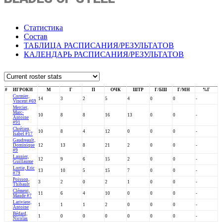
Статистика
Состав
ТАБЛИЦА РАСПИСАНИЯ/РЕЗУЛЬТАТОВ
КАЛЕНДАРЬ РАСПИСАНИЯ/РЕЗУЛЬТАТОВ
#
ИГРОКИ
М
Г
П
ОЧК
ШТР
Г/БШ
Г/МН
%Г
Cormier,
14
3
2
5
4
0
0
-
Vincent #69
Mercier,
Marc-
10
8
8
16
13
0
0
-
Antoine
#91
Chrétien,
10
8
4
12
0
0
0
-
Isabel #17
Gaudreault,
Dominique
12
13
8
21
2
0
0
-
#9
Launier,
12
9
6
15
2
0
0
-
Guillaume
Lortie, Eric
13
10
5
15
7
0
0
-
#79
Poisson,
3
2
0
2
1
0
0
-
Thibault
Clément,
11
6
4
10
0
0
0
-
Maude #7
Lariviere,
1
1
1
2
0
0
0
-
Antoine
Bédard,
1
0
0
0
0
0
0
-
Nicolas