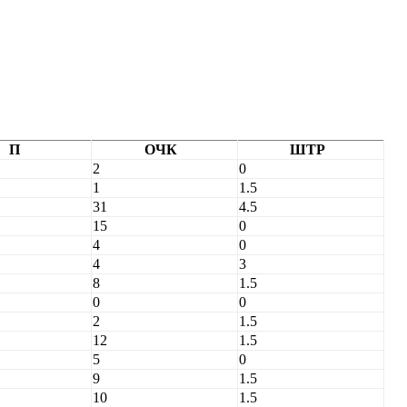
П
ОЧК
ШТР
2
0
1
1.5
31
4.5
15
0
4
0
4
3
8
1.5
0
0
2
1.5
12
1.5
5
0
9
1.5
10
1.5