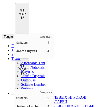
ЧТ
МАР
12
Toggle navigation
Завершен
1
Spritzers
Главная
Таблица
4
John' s Drywall
Расписание/Результаты
Teams
Affordable Tent
ЧТ
Conn Nationals
МАР
Elayna's
19
John' s Drywall
Outhouse
Scituate Lumber
Spritzers
Завершен
Статистика
СТАТИСТИКА ПОЛЕВЫХ ИГРОКОВ
3
Spritzers
СТАТИСТИКА ВРАТАРЕЙ
КОМАНДНАЯ СТАТИСТИКА - ПОЛЕВЫЕ
4
Scituate Lumber