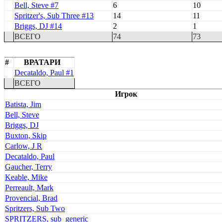
Bell, Steve #7
6
10
Spritzer's, Sub Three #13
14
11
Briggs, DJ #14
2
1
ВСЕГО
74
73
#
ВРАТАРИ
Decataldo, Paul #1
ВСЕГО
Игрок
Batista, Jim
Bell, Steve
Briggs, DJ
Buxton, Skip
Carlow, J R
Decataldo, Paul
Gaucher, Terry
Keable, Mike
Perreault, Mark
Provencial, Brad
Spritzers, Sub Two
SPRITZERS, sub_generic