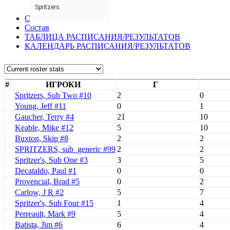
Spritzers
Статистика
Состав
ТАБЛИЦА РАСПИСАНИЯ/РЕЗУЛЬТАТОВ
КАЛЕНДАРЬ РАСПИСАНИЯ/РЕЗУЛЬТАТОВ
#
ИГРОКИ
Г
Spritzers, Sub Two #10
2
0
Young, Jeff #11
0
1
Gaucher, Terry #4
21
10
Keable, Mike #12
5
10
Buxton, Skip #8
2
2
SPRITZERS, sub_generic #99
2
2
Spritzer's, Sub One #3
3
5
Decataldo, Paul #1
0
0
Provencial, Brad #5
0
2
Carlow, J R #2
5
7
Spritzer's, Sub Four #15
1
4
Perreault, Mark #9
5
4
Batista, Jim #6
6
4