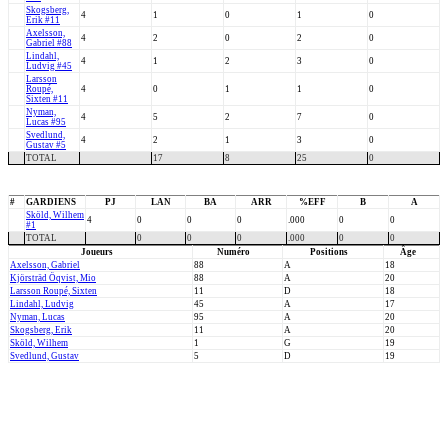
Skogsberg,
4
1
0
1
0
Erik #11
Axelsson,
4
2
0
2
0
Gabriel #88
Lindahl,
4
1
2
3
0
Ludvig #45
Larsson
Roupé,
4
0
1
1
0
Sixten #11
Nyman,
4
5
2
7
0
Lucas #95
Svedlund,
4
2
1
3
0
Gustav #5
TOTAL
17
8
25
0
#
GARDIENS
PJ
LAN
BA
ARR
%EFF
B
A
Sköld, Wilhem
4
0
0
0
.000
0
0
#1
TOTAL
0
0
0
.000
0
0
Joueurs
Numéro
Positions
Âge
Axelsson, Gabriel
88
A
18
Kjörsträd Öqvist, Mio
88
A
20
Larsson Roupé, Sixten
11
D
18
Lindahl, Ludvig
45
A
17
Nyman, Lucas
95
A
20
Skogsberg, Erik
11
A
20
Sköld, Wilhem
1
G
19
Svedlund, Gustav
5
D
19