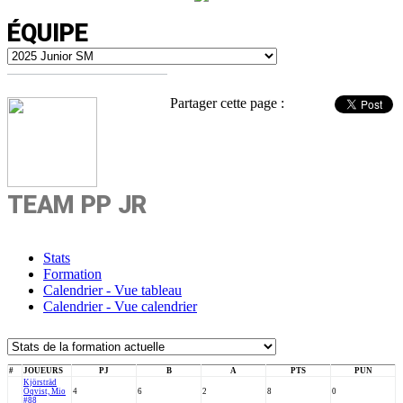
ÉQUIPE
Partager cette page :
TEAM PP JR
Stats
Formation
Calendrier - Vue tableau
Calendrier - Vue calendrier
#
JOUEURS
PJ
B
A
PTS
PUN
Kjörsträd
Öqvist, Mio
4
6
2
8
0
#88