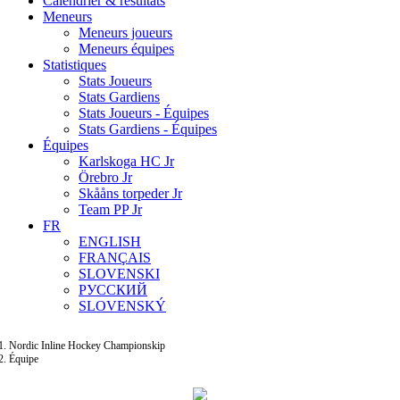
Calendrier & résultats
Meneurs
Meneurs joueurs
Meneurs équipes
Statistiques
Stats Joueurs
Stats Gardiens
Stats Joueurs - Équipes
Stats Gardiens - Équipes
Équipes
Karlskoga HC Jr
Örebro Jr
Skååns torpeder Jr
Team PP Jr
FR
ENGLISH
FRANÇAIS
SLOVENSKI
РУССКИЙ
SLOVENSKÝ
Nordic Inline Hockey Championskip
Équipe