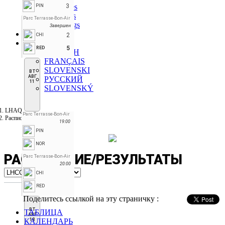
Nordiques
3
PIN
Pingouins
Parc Terrasse-Bon-Air
Red-Wings
Завершен
Форум
2
CHI
RU
5
RED
ENGLISH
FRANÇAIS
SLOVENSKI
ВТ
АВГ
РУССКИЙ
11
SLOVENSKÝ
LHAQ
Parc Terrasse-Bon-Air
Расписание/Результаты
19:00
PIN
NOR
РАСПИСАНИЕ/РЕЗУЛЬТАТЫ
Parc Terrasse-Bon-Air
20:00
CHI
RED
Поделитесь ссылкой на эту страничку :
ВТ
ТАБЛИЦА
АВГ
КАЛЕНДАРЬ
18