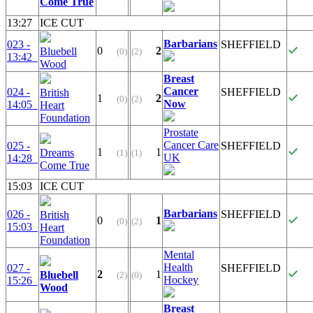
Come True
13:27
ICE CUT
Barbarians
023 -
SHEFFIELD
0
2
Bluebell
(0)
(2)
13:42
Wood
Breast
Cancer
024 -
SHEFFIELD
British
1
2
(0)
(2)
Now
14:05
Heart
Foundation
Prostate
Cancer Care
025 -
SHEFFIELD
1
1
Dreams
(1)
(1)
UK
14:28
Come True
15:03
ICE CUT
Barbarians
026 -
SHEFFIELD
British
0
1
(0)
(2)
15:03
Heart
Foundation
Mental
Health
027 -
SHEFFIELD
2
1
Bluebell
(2)
(0)
Hockey
15:26
Wood
Breast