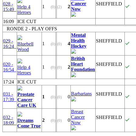
Cancer
028 -
SHEFFIELD
1
2
Help 4
(0)
(2)
Now
15:49
Heroes
16:09
ICE CUT
RONDE 2 - PLAY OFFS
Mental
Health
029 -
SHEFFIELD
1
4
Bluebell
(0)
(0)
Hockey
16:24
Wood
British
Heart
020 -
SHEFFIELD
1
2
Help 4
(0)
(0)
Foundation
16:54
Heroes
17:24
ICE CUT
Barbarians
031 -
SHEFFIELD
Prostate
1
0
(0)
(0)
17:39
Cancer
Care UK
Breast
Cancer
032 -
SHEFFIELD
2
0
Dreams
(0)
(0)
Now
18:09
Come True