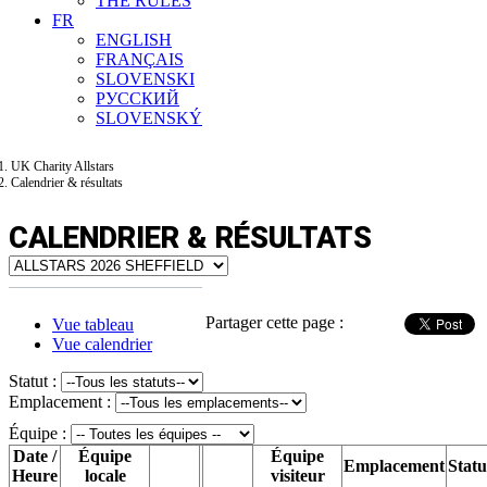
THE RULES
FR
ENGLISH
FRANÇAIS
SLOVENSKI
РУССКИЙ
SLOVENSKÝ
UK Charity Allstars
Calendrier & résultats
CALENDRIER & RÉSULTATS
Partager cette page :
Vue tableau
Vue calendrier
Statut :
Emplacement :
Équipe :
Date /
Équipe
Équipe
Emplacement
Statu
Heure
locale
visiteur