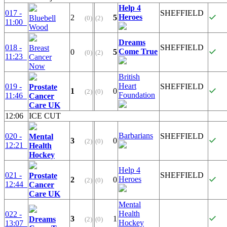
Help 4
017 -
SHEFFIELD
Heroes
2
5
Bluebell
(0)
(2)
11:00
Wood
Dreams
018 -
SHEFFIELD
Breast
Come True
0
5
(0)
(2)
11:23
Cancer
Now
British
Heart
019 -
SHEFFIELD
Prostate
1
0
(2)
(0)
Foundation
11:46
Cancer
Care UK
12:06
ICE CUT
Barbarians
020 -
SHEFFIELD
Mental
3
0
(2)
(0)
12:21
Health
Hockey
Help 4
021 -
SHEFFIELD
Prostate
Heroes
2
0
(2)
(0)
12:44
Cancer
Care UK
Mental
Health
022 -
3
1
Dreams
(2)
(0)
Hockey
13:07