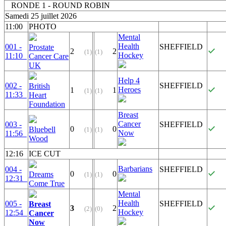
RONDE 1 - ROUND ROBIN
Samedi 25 juillet 2026
11:00
PHOTO
Mental
Health
001 -
SHEFFIELD
Prostate
2
2
(1)
(1)
Hockey
11:10
Cancer Care
UK
Help 4
002 -
SHEFFIELD
British
Heroes
1
1
(1)
(1)
11:33
Heart
Foundation
Breast
Cancer
003 -
SHEFFIELD
0
0
Bluebell
(1)
(1)
Now
11:56
Wood
12:16
ICE CUT
Barbarians
004 -
SHEFFIELD
0
0
Dreams
(1)
(1)
12:31
Come True
Mental
Health
005 -
SHEFFIELD
Breast
3
2
(2)
(0)
Hockey
12:54
Cancer
Now