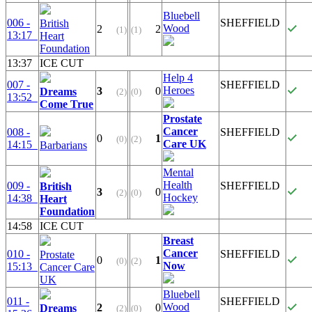
Bluebell
006 -
SHEFFIELD
British
Wood
2
2
(1)
(1)
13:17
Heart
Foundation
13:37
ICE CUT
Help 4
007 -
SHEFFIELD
Heroes
3
0
Dreams
(2)
(0)
13:52
Come True
Prostate
Cancer
008 -
SHEFFIELD
0
1
(0)
(2)
Care UK
14:15
Barbarians
Mental
Health
009 -
SHEFFIELD
British
3
0
(2)
(0)
Hockey
14:38
Heart
Foundation
14:58
ICE CUT
Breast
Cancer
010 -
SHEFFIELD
Prostate
0
1
(0)
(2)
Now
15:13
Cancer Care
UK
Bluebell
011 -
SHEFFIELD
Wood
2
0
Dreams
(2)
(0)