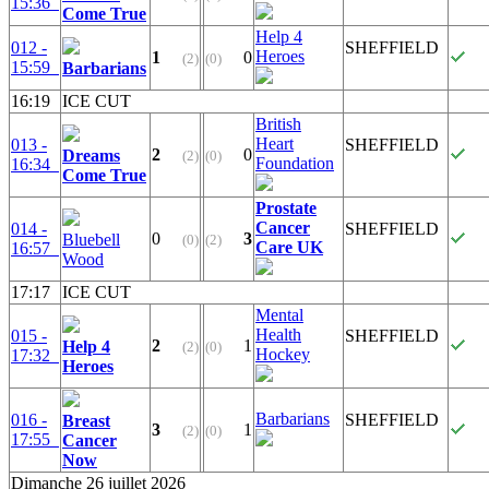
15:36
Come True
Help 4
012 -
SHEFFIELD
Heroes
1
0
(2)
(0)
15:59
Barbarians
16:19
ICE CUT
British
Heart
013 -
SHEFFIELD
2
0
Dreams
(2)
(0)
Foundation
16:34
Come True
Prostate
Cancer
014 -
SHEFFIELD
0
3
Bluebell
(0)
(2)
Care UK
16:57
Wood
17:17
ICE CUT
Mental
Health
015 -
SHEFFIELD
2
1
Help 4
(2)
(0)
Hockey
17:32
Heroes
Barbarians
016 -
SHEFFIELD
Breast
3
1
(2)
(0)
17:55
Cancer
Now
Dimanche 26 juillet 2026