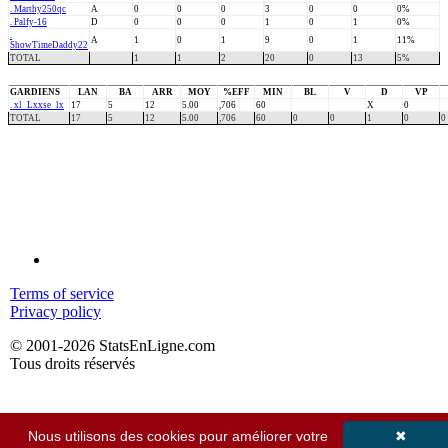
. Marthy250qc
A
0
0
0
3
0
0
0%
. Palfy-16
D
0
0
0
1
0
1
0%
.
A
1
0
1
9
0
1
11%
ShowTimeDaddy22
TOTAL
1
1
2
20
0
13
5%
GARDIENS
LAN
BA
ARR
MOY
%EFF
MIN
BL
V
D
VP
. xl_Lxxse_lx
17
5
12
5.00
,706
60
X
0
TOTAL
17
5
12
5.00
,706
60
0
0
1
0
0
Terms of service
Privacy policy
© 2001-2026 StatsEnLigne.com
Tous droits réservés
Nous utilisons des cookies pour améliorer votre
✖