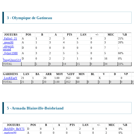
3 - Olympique de Gatineau
JOUEURS
POS
B
A
PTS
LAN
+/-
MEC
%B
. Fallin1_21
A
1
2
3
4
0
3
25%
. mpeo90
A
1
3
4
5
0
3
20%
. objectif-
D
0
0
0
0
0
7
-
second
. Qckev1988
A
3
2
5
5
0
5
60%
.
D
0
2
2
1
0
16
0%
YungGhost514
TOTAL
5
9
14
15
0
34
33%
GARDIENS
LAN
BA
ARR
MOY
%EFF
MIN
BL
V
D
VP
. LooKEazY
21
1
20
1.00
,952
60
X
0
TOTAL
21
1
20
1.00
,952
60
0
1
0
0
0
5 - Armada Blainville-Boisbriand
JOUEURS
POS
B
A
PTS
LAN
+/-
MEC
%B
. BrANDy_BoY75
D
0
1
1
2
0
9
0%
. markten90
A
0
0
0
5
0
2
0%