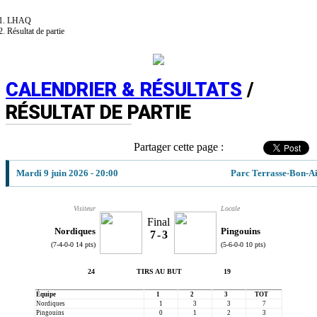
LHAQ
Résultat de partie
CALENDRIER & RÉSULTATS
/
RÉSULTAT DE PARTIE
Partager cette page :
Mardi 9 juin 2026 - 20:00
Parc Terrasse-Bon-A
Visiteur
Locale
Final
Nordiques
Pingouins
7
-
3
(7-4-0-0 14 pts)
(5-6-0-0 10 pts)
24
TIRS AU BUT
19
Équipe
1
2
3
TOT
Nordiques
1
3
3
7
Pingouins
0
1
2
3