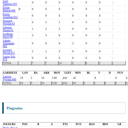
Coté,
0
0
0
0
0
0
-
Yannick #19
Éthier,
D
0
0
0
0
0
0
-
Patrick #86
Fortin,
0
0
0
0
0
0
-
Jonathan #52
Fournier,
0
1
1
0
0
0
-
Nicolas #3
Gagnon,
1
2
3
0
0
1
-
Simon #1
Godbout,
3
3
6
0
0
0
-
Steve (R)
Lahaie,
Alexandre
0
0
0
2
0
0
-
#82
Lecours,
2
1
3
0
0
0
-
Steven #17
Lortie, Eric
0
0
0
0
0
0
-
#79
TOTAL
7
7
14
2
0
1
-
GARDIENS
LAN
BA
ARR
MOY
%EFF
MIN
BL
V
D
PUN
Lacroix,
19
3
16
3.00
,842
45
X
0
0
Sylvain #00
TOTAL
19
3
16
3.00
,842
45
0
1
0
0
0
Pingouins
JOUEURS
POS
B
A
PTS
PUN
BAN
BDN
%B