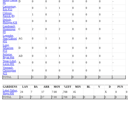
Brière, Pascal
D
0
0
0
0
0
0
-
#6
Castonguay,
0
1
1
0
0
0
-
Éric #15
Cléroux,
1
0
1
0
0
0
-
Patrick (R)
Delisle,
0
0
0
0
0
0
-
Philippe #28
Gaudreault,
Dominique
C
2
0
2
0
0
0
-
#9
Legendre,
Jean-Gabriel
AG
0
1
1
0
0
0
-
#91
Long,
Sébastien
D
0
0
0
0
0
0
-
#13
Pelletier,
AD
0
1
1
0
0
0
-
Bryan #66
Teran-Lebel,
A
0
0
0
0
0
0
-
Lucio #81
Verreault,
Christopher
0
0
0
0
0
0
-
#21
TOTAL
3
3
6
0
0
0
-
GARDIENS
LAN
BA
ARR
MOY
%EFF
MIN
BL
V
D
PUN
Lebel-Talbot,
24
7
17
7.00
,708
45
X
0
0
Hugo #90
TOTAL
24
7
17
7.00
,708
45
0
0
1
0
0