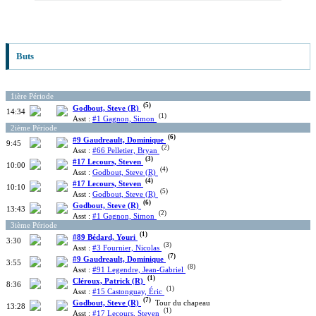
Buts
1ière Période
(5)
Godbout, Steve (R)
14:34
(1)
Asst :
#1 Gagnon, Simon
2ième Période
(6)
#9 Gaudreault, Dominique
9:45
(2)
Asst :
#66 Pelletier, Bryan
(3)
#17 Lecours, Steven
10:00
(4)
Asst :
Godbout, Steve (R)
(4)
#17 Lecours, Steven
10:10
(5)
Asst :
Godbout, Steve (R)
(6)
Godbout, Steve (R)
13:43
(2)
Asst :
#1 Gagnon, Simon
3ième Période
(1)
#89 Bédard, Youri
3:30
(3)
Asst :
#3 Fournier, Nicolas
(7)
#9 Gaudreault, Dominique
3:55
(8)
Asst :
#91 Legendre, Jean-Gabriel
(1)
Cléroux, Patrick (R)
8:36
(1)
Asst :
#15 Castonguay, Éric
(7)
Godbout, Steve (R)
Tour du chapeau
13:28
(1)
Asst :
#17 Lecours, Steven