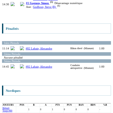
(5)
#1 Gagnon, Simon
Désavantage numérique
14:30
(6)
Asst :
Godbout, Steve (R)
Pénalités
1ière Période
11:14
#82 Lahaie, Alexandre
Bâton élevé (Mineure)
1:00
2ième Période
Aucune pénalité
3ième Période
Conduite
14:45
#82 Lahaie, Alexandre
1:00
antisportive (Mineure)
Nordiques
JOUEURS
POS
B
A
PTS
PUN
BAN
BDN
%B
Bédard,
1
0
1
0
0
0
-
Youri #89