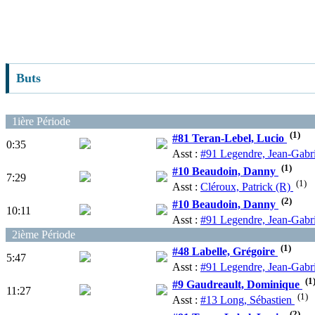
Buts
1ière Période
(1)
#81 Teran-Lebel, Lucio
0:35
Asst :
#91 Legendre, Jean-Gabr
(1)
#10 Beaudoin, Danny
7:29
(1)
Asst :
Cléroux, Patrick (R)
(2)
#10 Beaudoin, Danny
10:11
Asst :
#91 Legendre, Jean-Gabr
2ième Période
(1)
#48 Labelle, Grégoire
5:47
Asst :
#91 Legendre, Jean-Gabr
(1
#9 Gaudreault, Dominique
11:27
(1)
Asst :
#13 Long, Sébastien
(2)