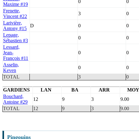
0
0
Maxime #19
Frenette,
3
0
Vincent #22
Larivière,
D
0
0
Antony #15
Lepage,
0
0
Sébastien #3
Lessard,
Jean-
0
0
François #11
Asselin,
0
0
Keven
TOTAL
3
0
GARDIENS
LAN
BA
ARR
MO
Bouchard,
12
9
3
9.00
Antoine #29
TOTAL
12
9
3
9.00
Pingouins