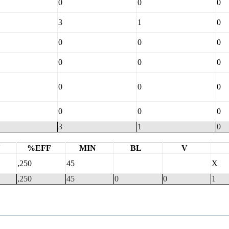
0
0
0
3
1
0
0
0
0
0
0
0
0
0
0
0
0
0
3
1
0
Y
%EFF
MIN
BL
V
,250
45
X
,250
45
0
0
1