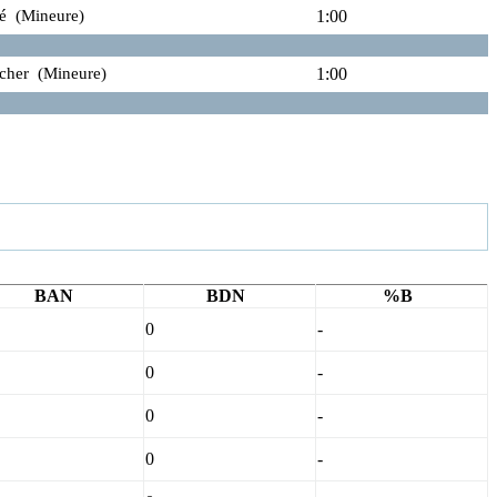
vé (Mineure)
1:00
ucher (Mineure)
1:00
BAN
BDN
%B
0
-
0
-
0
-
0
-