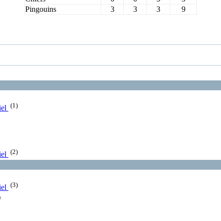
Pingouins
3
3
3
9
(1)
iel
(2)
iel
(3)
iel
)