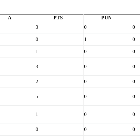
A
PTS
PUN
3
0
0
0
1
0
1
0
0
3
0
0
2
0
0
5
0
0
1
0
0
0
0
0