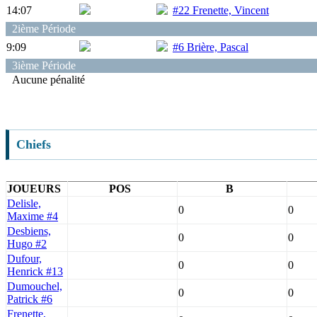
14:07
#22 Frenette, Vincent
2ième Période
9:09
#6 Brière, Pascal
3ième Période
Aucune pénalité
Chiefs
JOUEURS
POS
B
Delisle,
0
0
Maxime #4
Desbiens,
0
0
Hugo #2
Dufour,
0
0
Henrick #13
Dumouchel,
0
0
Patrick #6
Frenette,