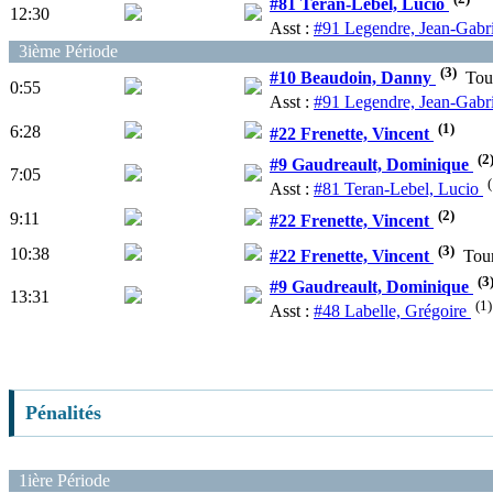
#81 Teran-Lebel, Lucio
12:30
Asst :
#91 Legendre, Jean-Gabr
3ième Période
(3)
#10 Beaudoin, Danny
Tou
0:55
Asst :
#91 Legendre, Jean-Gabr
(1)
6:28
#22 Frenette, Vincent
(2
#9 Gaudreault, Dominique
7:05
(
Asst :
#81 Teran-Lebel, Lucio
(2)
9:11
#22 Frenette, Vincent
(3)
10:38
#22 Frenette, Vincent
Tou
(3
#9 Gaudreault, Dominique
13:31
(1)
Asst :
#48 Labelle, Grégoire
Pénalités
1ière Période