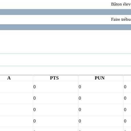
Bâton éle
Faire tréb
A
PTS
PUN
0
0
0
0
0
0
0
0
0
0
0
0