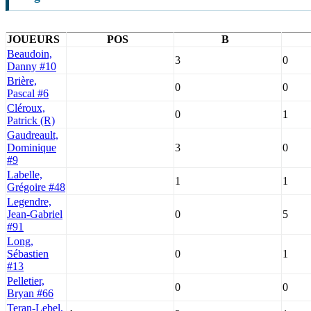
JOUEURS
POS
B
Beaudoin,
3
0
Danny #10
Brière,
0
0
Pascal #6
Cléroux,
0
1
Patrick (R)
Gaudreault,
Dominique
3
0
#9
Labelle,
1
1
Grégoire #48
Legendre,
Jean-Gabriel
0
5
#91
Long,
Sébastien
0
1
#13
Pelletier,
0
0
Bryan #66
Teran-Lebel,