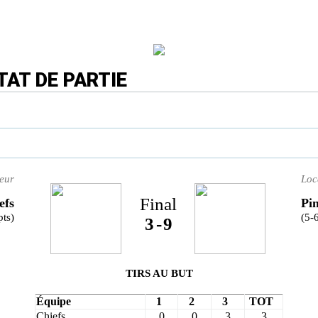
TAT DE PARTIE
teur
Loc
Final
efs
Pi
pts)
(5-
3
-
9
TIRS AU BUT
Équipe
1
2
3
TOT
Chiefs
0
0
3
3