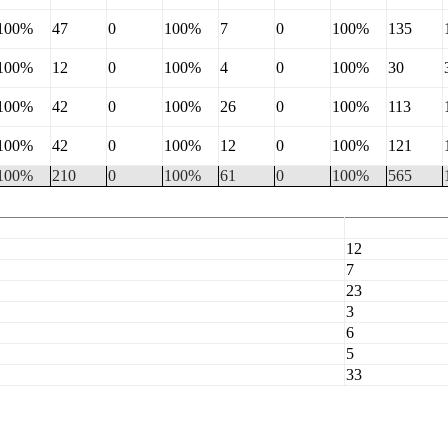
100%
47
0
100%
7
0
100%
135
100%
12
0
100%
4
0
100%
30
100%
42
0
100%
26
0
100%
113
100%
42
0
100%
12
0
100%
121
100%
210
0
100%
61
0
100%
565
12
7
23
3
6
5
33