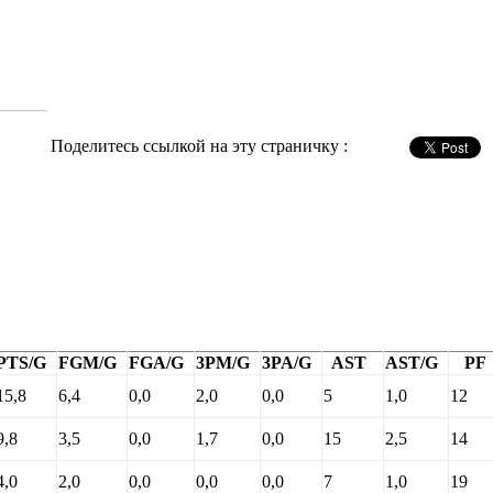
Поделитесь ссылкой на эту страничку :
PTS/G
FGM/G
FGA/G
3PM/G
3PA/G
AST
AST/G
PF
15,8
6,4
0,0
2,0
0,0
5
1,0
12
9,8
3,5
0,0
1,7
0,0
15
2,5
14
4,0
2,0
0,0
0,0
0,0
7
1,0
19