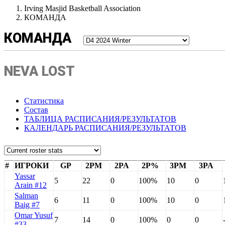
Irving Masjid Basketball Association
КОМАНДА
КОМАНДА
NEVA LOST
Статистика
Состав
ТАБЛИЦА РАСПИСАНИЯ/РЕЗУЛЬТАТОВ
КАЛЕНДАРЬ РАСПИСАНИЯ/РЕЗУЛЬТАТОВ
#
ИГРОКИ
GP
2PM
2PA
2P%
3PM
3PA
Yassar
5
22
0
100%
10
0
Arain #12
Salman
6
11
0
100%
10
0
Baig #7
Omar Yusuf
7
14
0
100%
0
0
#33