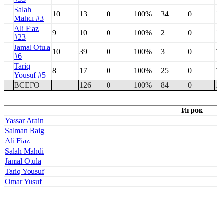
Salah
10
13
0
100%
34
0
Mahdi #3
Ali Fiaz
9
10
0
100%
2
0
#23
Jamal Otula
10
39
0
100%
3
0
#6
Tariq
8
17
0
100%
25
0
Yousuf #5
ВСЕГО
126
0
100%
84
0
Игрок
Yassar Arain
Salman Baig
Ali Fiaz
Salah Mahdi
Jamal Otula
Tariq Yousuf
Omar Yusuf