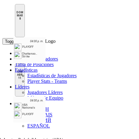
DOM
MAR
8
Toggle navigation
04:00 p. m.
PLAYOFF
Inicio
Chattanooga
Strike
Horario y Marcadores
Tabla de Posiciones
Estadísticas
SÁB
Estadísticas de Jugadores
ABR
11
Player Stats - Teams
Líderes
Jugadores Líderes
Líderes de Equipo
04:00 p. m.
ES
ABA
Nationals
ENGLISH
FRANÇAIS
PLAYOFF
РУССКИЙ
ESPAÑOL