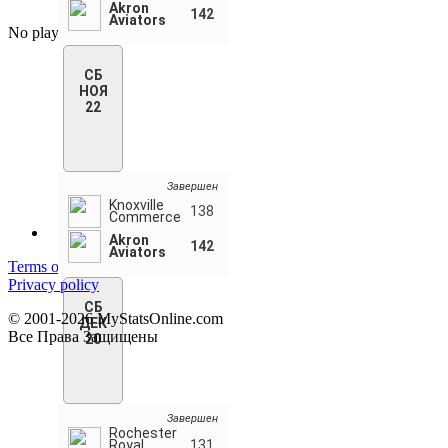
Akron
142
Aviators
No player found
СБ
НОЯ
22
Завершен
Knoxville
138
Commerce
Akron
142
Aviators
Terms of service
Privacy policy
СБ
© 2001-2026 MyStatsOnline.com
ДЕК
Все Права Защищены
20
Завершен
Rochester
Royal
131