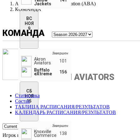
Yellow
141
American Basketball Association (ABA)
Jackets
КОМАНДА
ВС
НОЯ
9
КОМАНДА
Завершен
Akron
101
Aviators
Buffalo
156
eXtreme
AKRON AVIATORS
СБ
Статистика
НОЯ
Состав
15
ТАБЛИЦА РАСПИСАНИЯ/РЕЗУЛЬТАТОВ
КАЛЕНДАРЬ РАСПИСАНИЯ/РЕЗУЛЬТАТОВ
Завершен
Knoxville
138
Игрок не найден
Commerce