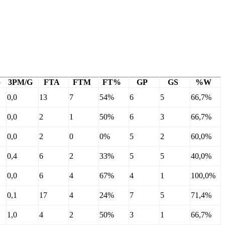
G
3PM/G
FTA
FTM
FT%
GP
GS
%W
0,0
13
7
54%
6
5
66,7%
0,0
2
1
50%
6
3
66,7%
0,0
2
0
0%
5
2
60,0%
0,4
6
2
33%
5
5
40,0%
0,0
6
4
67%
4
1
100,0%
0,1
17
4
24%
7
5
71,4%
1,0
4
2
50%
3
1
66,7%