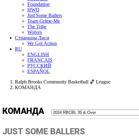
Foundation
HWD
Just Some Ballers
Team Grime-Me
The Tribe
Wolves
Страницы Лиги
We Got Action
RU
ENGLISH
FRANÇAIS
РУССКИЙ
ESPAÑOL
Ralph Brooks Community Basketball 🏀 League
КОМАНДА
КОМАНДА
JUST SOME BALLERS