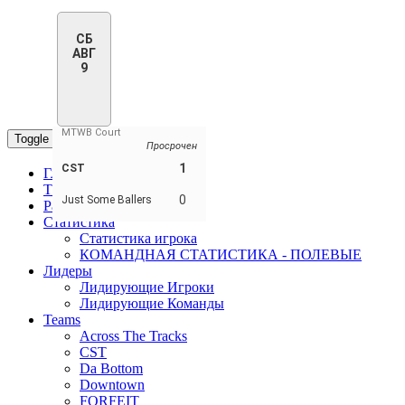
СБ
АВГ
9
MTWB Court
Toggle navigation
Просрочен
1
CST
Главная
Таблица
0
Just Some Ballers
Расписание/Результаты
Статистика
Статистика игрока
КОМАНДНАЯ СТАТИСТИКА - ПОЛЕВЫЕ
Лидеры
Лидирующие Игроки
Лидирующие Команды
Teams
Across The Tracks
CST
Da Bottom
Downtown
FORFEIT