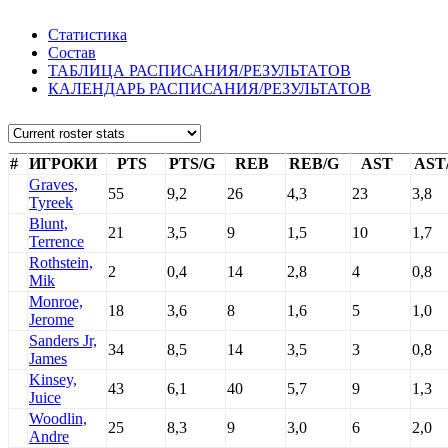
Статистика
Состав
ТАБЛИЦА РАСПИСАНИЯ/РЕЗУЛЬТАТОВ
КАЛЕНДАРЬ РАСПИСАНИЯ/РЕЗУЛЬТАТОВ
#
ИГРОКИ
PTS
PTS/G
REB
REB/G
AST
AST
Graves,
55
9,2
26
4,3
23
3,8
Tyreek
Blunt,
21
3,5
9
1,5
10
1,7
Terrence
Rothstein,
2
0,4
14
2,8
4
0,8
Mik
Monroe,
18
3,6
8
1,6
5
1,0
Jerome
Sanders Jr,
34
8,5
14
3,5
3
0,8
James
Kinsey,
43
6,1
40
5,7
9
1,3
Juice
Woodlin,
25
8,3
9
3,0
6
2,0
Andre