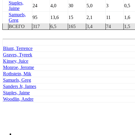
Staples,
24
4,0
30
5,0
3
0,5
Jaime
Samuels,
95
13,6
15
2,1
11
1,6
Greg
ВСЕГО
317
6,5
165
3,4
74
1,5
Blunt, Terrence
Graves, Tyreek
Kinsey, Juice
Monroe, Jerome
Rothstein, Mik
Samuels, Greg
Sanders Jr, James
Staples, Jaime
Woodlin, Andre