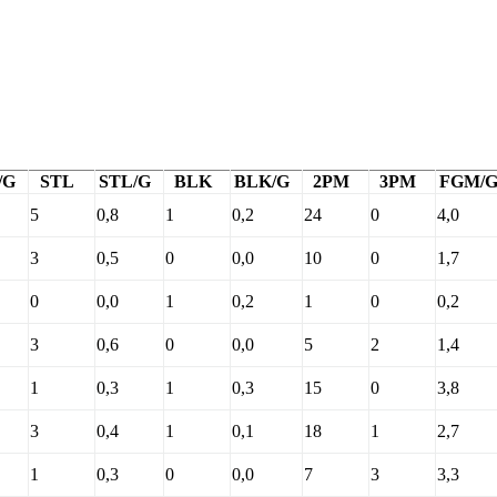
/G
STL
STL/G
BLK
BLK/G
2PM
3PM
FGM/
5
0,8
1
0,2
24
0
4,0
3
0,5
0
0,0
10
0
1,7
0
0,0
1
0,2
1
0
0,2
3
0,6
0
0,0
5
2
1,4
1
0,3
1
0,3
15
0
3,8
3
0,4
1
0,1
18
1
2,7
1
0,3
0
0,0
7
3
3,3