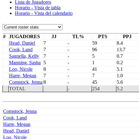
Lista de Jugadores
Horario - Vista de tabla
Horario - Vista del calendario
#
JUGADORES
JJ
TL%
PTS
PPJ
Head, Daniel
7
-
59
8.4
Cook, Land
7
-
96
13.7
Sagnella, Kelly
7
-
5
0.7
Manning, Sasha
5
-
1
0.2
Loo, Nicole
8
-
41
5.1
Harre, Megan
7
-
7
1.0
Comstock, Jenna
8
-
45
5.6
TOTAL
-
254
5.2
Comstock, Jenna
Cook, Land
Harre, Megan
Head, Daniel
Loo, Nicole