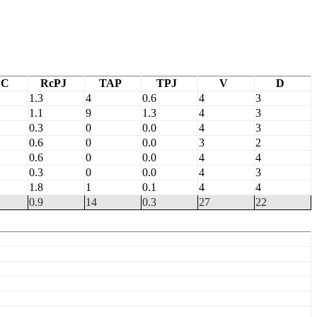
EC
RcPJ
TAP
TPJ
V
D
1.3
4
0.6
4
3
1.1
9
1.3
4
3
0.3
0
0.0
4
3
0.6
0
0.0
3
2
0.6
0
0.0
4
4
0.3
0
0.0
4
3
1.8
1
0.1
4
4
0.9
14
0.3
27
22