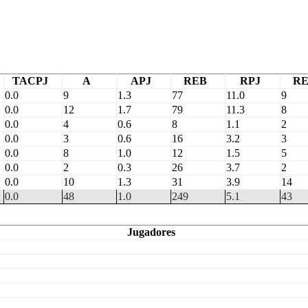
TACPJ
A
APJ
REB
RPJ
R
0.0
9
1.3
77
11.0
9
0.0
12
1.7
79
11.3
8
0.0
4
0.6
8
1.1
2
0.0
3
0.6
16
3.2
3
0.0
8
1.0
12
1.5
5
0.0
2
0.3
26
3.7
2
0.0
10
1.3
31
3.9
14
0.0
48
1.0
249
5.1
43
Jugadores