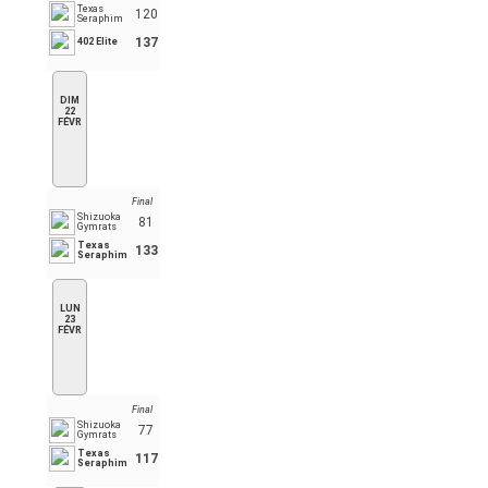
Texas
120
Seraphim
137
402 Elite
DIM
22
FÉVR
Final
Shizuoka
81
Gymrats
Texas
133
Seraphim
LUN
23
FÉVR
Final
Shizuoka
77
Gymrats
Texas
117
Seraphim