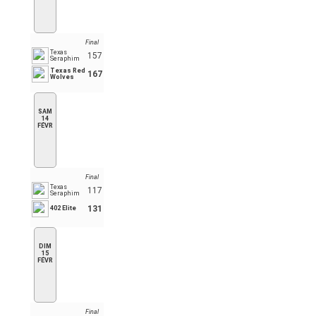
Final
Texas
157
Seraphim
Texas Red
167
Wolves
SAM
14
FÉVR
Final
Texas
117
Seraphim
131
402 Elite
DIM
15
FÉVR
Final