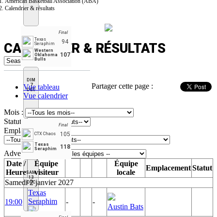
American Basketball Association (ABA)
Calendrier & résultats
Final
Texas
94
CALENDRIER & RÉSULTATS
Seraphim
Western
107
Oklahoma
Bulls
DIM
Partager cette page :
7
Vue tableau
DÉC
Vue calendrier
Mois :
Statut :
Final
Emplacement :
105
CTX Chaos
Texas
118
Seraphim
Adversaire :
Date /
Équipe
Équipe
Emplacement
Statut
Heure
visiteur
locale
SAM
13
Samedi 2 janvier 2027
DÉC
Texas
Seraphim
19:00
-
-
Austin Bats