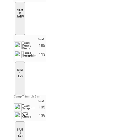
SAM
31
JANV
Final
Texas
105
Purple
Kings
Texas
113
Seraphim
DIM
1
FÉVR
Camp Triumph Gym
Final
Texas
135
Seraphim
CTX
138
Chaos
SAM
7
FÉVR