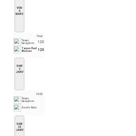
VEN
6
MARS
Final
Texas
120
Seraphim
Texas Red
125
Wolves
SAM
2
JANV
19:00
Texas
Seraphim
Austin Bats
SAM
23
JANV