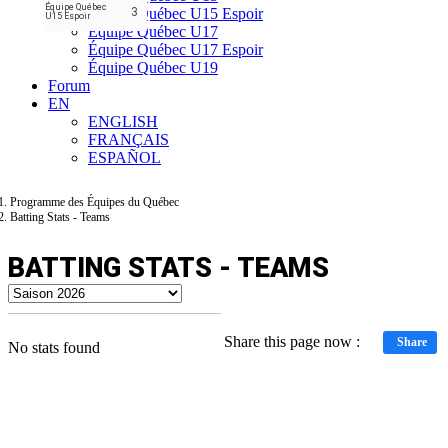
Équipe Québec
Équipe Québec U15 Espoir
3
U15 Espoir
Équipe Québec U17
Équipe Québec U17 Espoir
Équipe Québec U19
Forum
EN
ENGLISH
FRANÇAIS
ESPAÑOL
Programme des Équipes du Québec
Batting Stats - Teams
BATTING STATS - TEAMS
Share this page now :
Share
No stats found