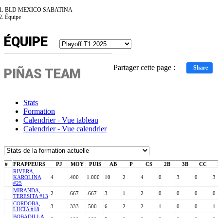
BLD MEXICO SABATINA
Équipe
ÉQUIPE
Partager cette page :
Share
PIÑAS TEAM
Stats
Formation
Calendrier - Vue tableau
Calendrier - Vue calendrier
#
FRAPPEURS
PJ
MOY
PUIS
AB
P
CS
2B
3B
CC
RIVERA,
KAROLINA
4
.400
1.000
10
2
4
0
3
0
3
#25
MIRANDA,
2
.667
.667
3
1
2
0
0
0
0
TERESITA #13
CORDOBA,
3
.333
.500
6
2
2
1
0
0
1
LUCIA #18
BOBADILLA,