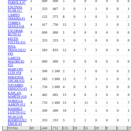
3
.000
.000
5
0
0
0
0
0
0
FABIOLA #7
ENCINAS,
2
.333
.667
3
0
1
1
0
0
1
FLOR #17
CARPIO,
4
.125
.375
8
0
1
0
1
0
2
OMAIRA #1
TORRES,
4
.417
.750
12
2
5
2
1
0
2
DIANA #26
ESCOBAR,
1
.000
.000
1
0
0
0
0
0
0
RUTH #2
KEITH,
1
.333
.333
3
0
1
0
0
0
0
IVETTE #11
PINA,
FRANCISCO
4
.583
.833
12
4
7
3
0
0
4
#45
GARCIA,
MAURICIO
2
.000
.000
3
0
0
0
0
0
0
#25
MARCOFF,
1
.500
1.500
2
1
1
0
1
0
2
LUIS #18
MIRANDA,
4
.583
1.000
12
5
7
3
1
0
3
OSCAR #33
NAVARRO,
2
.750
1.000
4
0
3
1
0
0
0
ERNESTO #3
KAPLAN,
4
.462
.692
13
4
6
3
0
0
0
MARTIN #10
NORIEGA,
4
.733
1.400
15
4
11
5
1
1
7
AARON #11
RAMIREZ,
3
.300
.400
10
1
3
1
0
0
1
LIZETH #12
HUACUJA
RODRIGUEZ,
1
.333
.333
3
2
1
0
0
0
1
ERICK #3
TOTAL
49
.440
.752
125
28
55
20
8
1
2