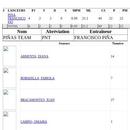
#
LANCEURS
PJ
V
D
S
MPM
ML
CS
P
PM
PINA,
FRANCISCO
4
2
2
0
6.00
25.2
40
22
22
#45
TOTAL
4
2
2
0
6.00
25.2
40
22
22
Nom
Abréviation
Entraîneur
PIÑAS TEAM
PNT
FRANCISCO PIÑA
Joueurs
Numéro
ARMENTA, DIANA
14
BOBADILLA, FABIOLA
7
BRACAMONTES, JUAN
27
CARPIO, OMAIRA
1