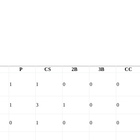
P
CS
2B
3B
CC
1
1
0
0
0
1
3
1
0
0
0
1
0
0
0