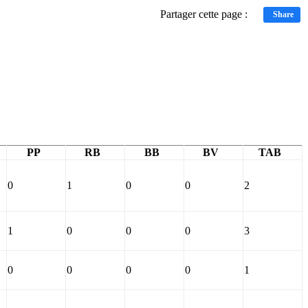
Partager cette page :
Share
PP
RB
BB
BV
TAB
0
1
0
0
2
1
0
0
0
3
0
0
0
0
1