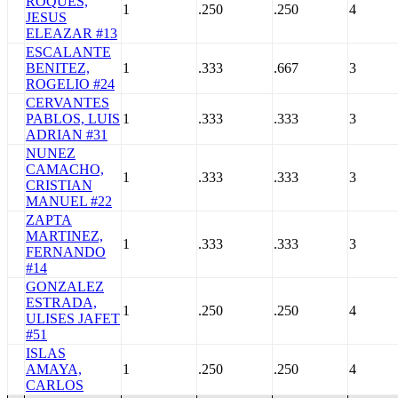
ROQUES,
1
.250
.250
4
JESUS
ELEAZAR #13
ESCALANTE
BENITEZ,
1
.333
.667
3
ROGELIO #24
CERVANTES
PABLOS, LUIS
1
.333
.333
3
ADRIAN #31
NUNEZ
CAMACHO,
1
.333
.333
3
CRISTIAN
MANUEL #22
ZAPTA
MARTINEZ,
1
.333
.333
3
FERNANDO
#14
GONZALEZ
ESTRADA,
1
.250
.250
4
ULISES JAFET
#51
ISLAS
AMAYA,
1
.250
.250
4
CARLOS