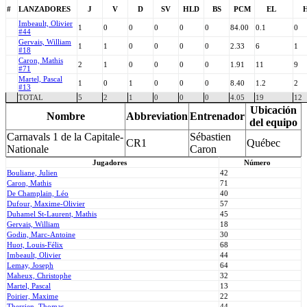
#
LANZADORES
J
V
D
SV
HLD
BS
PCM
EL
Imbeault, Olivier
1
0
0
0
0
0
84.00
0.1
0
#44
Gervais, William
1
1
0
0
0
0
2.33
6
1
#18
Caron, Mathis
2
1
0
0
0
0
1.91
11
9
#71
Martel, Pascal
1
0
1
0
0
0
8.40
1.2
2
#13
TOTAL
5
2
1
0
0
0
4.05
19
12
Ubicación
Nombre
Abbreviation
Entrenador
del equipo
Carnavals 1 de la Capitale-
Sébastien
CR1
Québec
Nationale
Caron
Jugadores
Número
Bouliane, Julien
42
Caron, Mathis
71
De Champlain, Léo
40
Dufour, Maxime-Olivier
57
Duhamel St-Laurent, Mathis
45
Gervais, William
18
Godin, Marc-Antoine
30
Huot, Louis-Félix
68
Imbeault, Olivier
44
Lemay, Joseph
64
Maheux, Christophe
32
Martel, Pascal
13
Poirier, Maxime
22
Therrien, Thomas
44