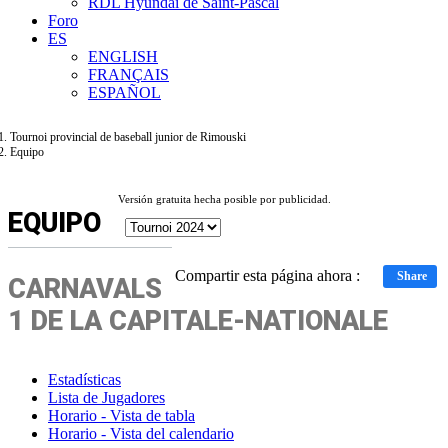
RDL Hyundai de Saint-Pascal
Foro
ES
ENGLISH
FRANÇAIS
ESPAÑOL
Tournoi provincial de baseball junior de Rimouski
Equipo
Versión gratuita hecha posible por publicidad.
EQUIPO
Compartir esta página ahora :
Share
CARNAVALS
1 DE LA CAPITALE-NATIONALE
Estadísticas
Lista de Jugadores
Horario - Vista de tabla
Horario - Vista del calendario