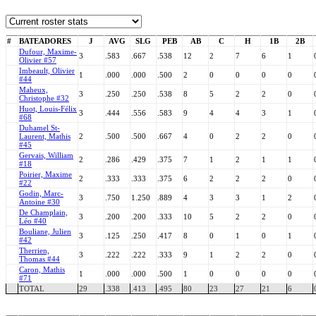
#
BATEADORES
J
AVG
SLG
PEB
AB
C
H
1B
2B
Dufour, Maxime-
3
.583
.667
.538
12
2
7
6
1
Olivier #57
Imbeault, Olivier
1
.000
.000
.500
2
0
0
0
0
#44
Maheux,
3
.250
.250
.538
8
5
2
2
0
Christophe #32
Huot, Louis-Félix
3
.444
.556
.583
9
4
4
3
1
#68
Duhamel St-
Laurent, Mathis
2
.500
.500
.667
4
0
2
2
0
#45
Gervais, William
2
.286
.429
.375
7
1
2
1
1
#18
Poirier, Maxime
2
.333
.333
.375
6
2
2
2
0
#22
Godin, Marc-
3
.750
1.250
.889
4
3
3
1
2
Antoine #30
De Champlain,
3
.200
.200
.333
10
5
2
2
0
Léo #40
Bouliane, Julien
3
.125
.250
.417
8
0
1
0
1
#42
Therrien,
3
.222
.222
.333
9
1
2
2
0
Thomas #44
Caron, Mathis
1
.000
.000
.500
1
0
0
0
0
#71
TOTAL
29
.338
.413
.495
80
23
27
21
6