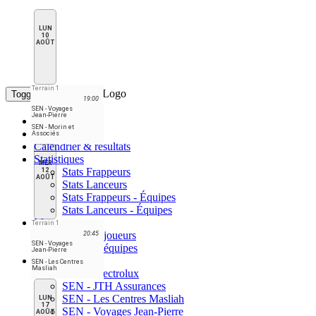
LUN
10
AOÛT
Terrain 1
Toggle navigation
19:00
SEN - Voyages
Jean-Pierre
Accueil
SEN - Morin et
Classement
Associés
Calendrier & résultats
Statistiques
MER
Stats Frappeurs
12
AOÛT
Stats Lanceurs
Stats Frappeurs - Équipes
Stats Lanceurs - Équipes
Meneurs
Terrain 1
Meneurs joueurs
20:45
SEN - Voyages
Meneurs équipes
Jean-Pierre
Équipes
SEN - Les Centres
Masliah
SEN - Electrolux
SEN - JTH Assurances
SEN - Les Centres Masliah
LUN
17
SEN - Voyages Jean-Pierre
AOÛT