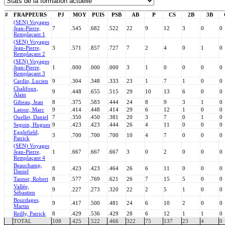
#
FRAPPEURS
PJ
MOY
PUIS
PSB
AB
P
CS
2B
3B
(SEN) Voyages
Jean-Pierre,
7
.545
.682
.522
22
9
12
3
0
0
Remplaçant 1
(SEN) Voyages
Jean-Pierre,
3
.571
.857
.727
7
2
4
0
1
0
Remplaçant 2
(SEN) Voyages
Jean-Pierre,
1
.000
.000
.000
3
1
0
0
0
0
Remplaçant 3
Cardin, Lucien
9
.304
.348
.333
23
1
7
1
0
0
Chalifoux,
9
.448
.655
.515
29
10
13
6
0
0
Alain
Gibeau, Jean
8
.375
.583
.444
24
8
9
3
1
0
Latour, Marc
9
.414
.448
.414
29
6
12
1
0
0
Ouellet, Daniel
7
.350
.450
.381
20
3
7
0
1
0
Seguin, Hugues
9
.423
.423
.444
26
4
11
0
0
0
Egglefield,
3
.700
.700
.700
10
4
7
0
0
0
Patrick
(SEN) Voyages
Jean-Pierre,
1
.667
.667
.667
3
0
2
0
0
0
Remplaçant 4
Beauchamp,
8
.423
.423
.464
26
6
11
0
0
0
Daniel
Tanner, Robert
8
.577
.769
.621
26
7
15
5
0
0
Vallée,
9
.227
.273
.320
22
2
5
1
0
0
Sébastien
Bourdages,
9
.417
.500
.481
24
6
10
2
0
0
Martin
Reilly, Patrick
8
.429
.536
.429
28
6
12
1
1
0
TOTAL
108
.425
.522
.466
322
75
137
23
4
0