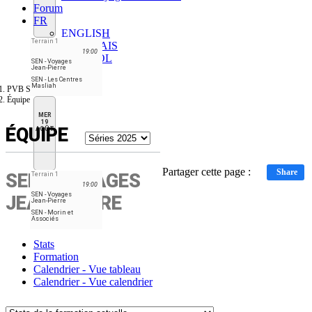
Forum
FR
ENGLISH
Terrain 1
FRANÇAIS
19:00
ESPAÑOL
SEN - Voyages
Jean-Pierre
SEN - Les Centres
Masliah
PVB Sénateurs
Équipe
MER
19
ÉQUIPE
AOÛT
Partager cette page :
Share
SEN - VOYAGES
Terrain 1
19:00
SEN - Voyages
JEAN-PIERRE
Jean-Pierre
SEN - Morin et
Associés
Stats
Formation
Calendrier - Vue tableau
Calendrier - Vue calendrier