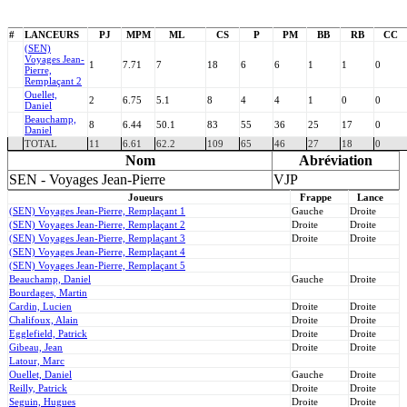
#
LANCEURS
PJ
MPM
ML
CS
P
PM
BB
RB
CC
(SEN)
Voyages Jean-
1
7.71
7
18
6
6
1
1
0
Pierre,
Remplaçant 2
Ouellet,
2
6.75
5.1
8
4
4
1
0
0
Daniel
Beauchamp,
8
6.44
50.1
83
55
36
25
17
0
Daniel
TOTAL
11
6.61
62.2
109
65
46
27
18
0
Nom
Abréviation
SEN - Voyages Jean-Pierre
VJP
Joueurs
Frappe
Lance
(SEN) Voyages Jean-Pierre, Remplaçant 1
Gauche
Droite
(SEN) Voyages Jean-Pierre, Remplaçant 2
Droite
Droite
(SEN) Voyages Jean-Pierre, Remplaçant 3
Droite
Droite
(SEN) Voyages Jean-Pierre, Remplaçant 4
(SEN) Voyages Jean-Pierre, Remplaçant 5
Beauchamp, Daniel
Gauche
Droite
Bourdages, Martin
Cardin, Lucien
Droite
Droite
Chalifoux, Alain
Droite
Droite
Egglefield, Patrick
Droite
Droite
Gibeau, Jean
Droite
Droite
Latour, Marc
Ouellet, Daniel
Gauche
Droite
Reilly, Patrick
Droite
Droite
Seguin, Hugues
Droite
Droite