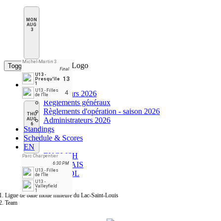
MON
AUG
3
Michel-Martin 3
Toggle navigation
Final
U13 -
13
Presqu'île
League Pages
1
U13 - Filles
Entraîneurs 2026
4
de l'Île
Règlements généraux
Règlements d'opération - saison 2026
THU
Administrateurs 2026
AUG
6
Standings
Schedule & Scores
EN
ENGLISH
Parc Charpentier
FRANÇAIS
6:30 PM
U13 - Filles
ESPAÑOL
de l'Île
U13 -
Valleyfield
1
Ligue de balle molle mineure du Lac-Saint-Louis
Team