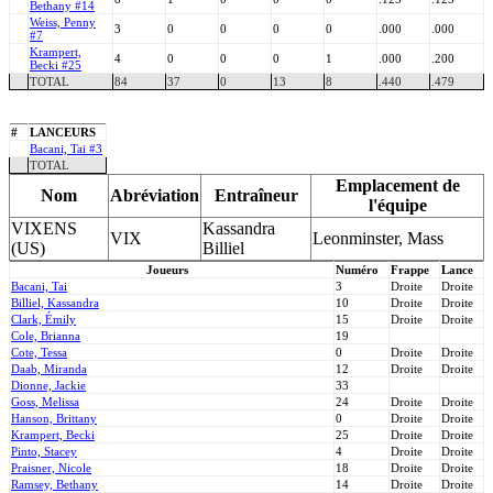
Bethany #14
Weiss, Penny
3
0
0
0
0
.000
.000
#7
Krampert,
4
0
0
0
1
.000
.200
Becki #25
TOTAL
84
37
0
13
8
.440
.479
#
LANCEURS
Bacani, Tai #3
TOTAL
Emplacement de
Nom
Abréviation
Entraîneur
l'équipe
VIXENS
Kassandra
VIX
Leonminster, Mass
(US)
Billiel
Joueurs
Numéro
Frappe
Lance
Bacani, Tai
3
Droite
Droite
Billiel, Kassandra
10
Droite
Droite
Clark, Émily
15
Droite
Droite
Cole, Brianna
19
Cote, Tessa
0
Droite
Droite
Daab, Miranda
12
Droite
Droite
Dionne, Jackie
33
Goss, Melissa
24
Droite
Droite
Hanson, Brittany
0
Droite
Droite
Krampert, Becki
25
Droite
Droite
Pinto, Stacey
4
Droite
Droite
Praisner, Nicole
18
Droite
Droite
Ramsey, Bethany
14
Droite
Droite