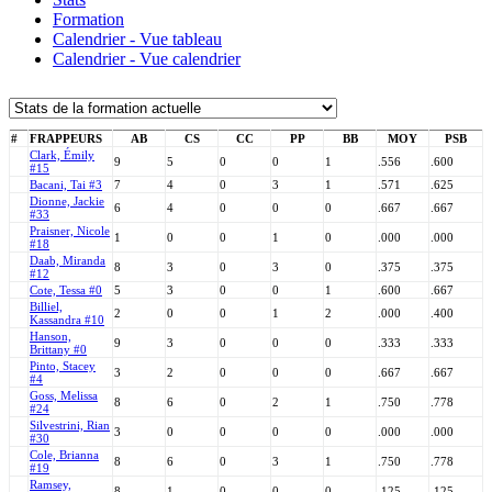
Formation
Calendrier - Vue tableau
Calendrier - Vue calendrier
#
FRAPPEURS
AB
CS
CC
PP
BB
MOY
PSB
Clark, Émily
9
5
0
0
1
.556
.600
#15
Bacani, Tai #3
7
4
0
3
1
.571
.625
Dionne, Jackie
6
4
0
0
0
.667
.667
#33
Praisner, Nicole
1
0
0
1
0
.000
.000
#18
Daab, Miranda
8
3
0
3
0
.375
.375
#12
Cote, Tessa #0
5
3
0
0
1
.600
.667
Billiel,
2
0
0
1
2
.000
.400
Kassandra #10
Hanson,
9
3
0
0
0
.333
.333
Brittany #0
Pinto, Stacey
3
2
0
0
0
.667
.667
#4
Goss, Melissa
8
6
0
2
1
.750
.778
#24
Silvestrini, Rian
3
0
0
0
0
.000
.000
#30
Cole, Brianna
8
6
0
3
1
.750
.778
#19
Ramsey,
8
1
0
0
0
.125
.125