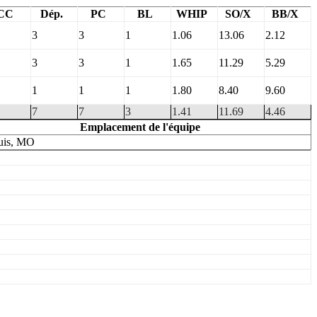
CC
Dép.
PC
BL
WHIP
SO/X
BB/X
3
3
1
1.06
13.06
2.12
3
3
1
1.65
11.29
5.29
1
1
1
1.80
8.40
9.60
7
7
3
1.41
11.69
4.46
Emplacement de l'équipe
uis, MO