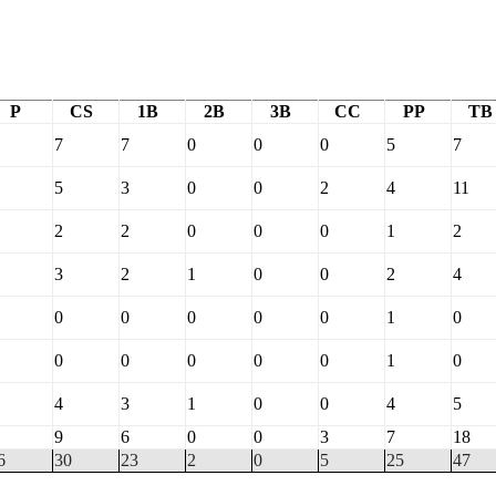
P
CS
1B
2B
3B
CC
PP
TB
7
7
0
0
0
5
7
5
3
0
0
2
4
11
2
2
0
0
0
1
2
3
2
1
0
0
2
4
0
0
0
0
0
1
0
0
0
0
0
0
1
0
4
3
1
0
0
4
5
9
6
0
0
3
7
18
6
30
23
2
0
5
25
47