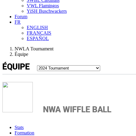
SWBL Cardinals
VWL Flamingos
YiSH Buschwackers
Forum
FR
ENGLISH
FRANÇAIS
ESPAÑOL
NWLA Tournament
Équipe
ÉQUIPE
NWA WIFFLE BALL
Stats
Formation