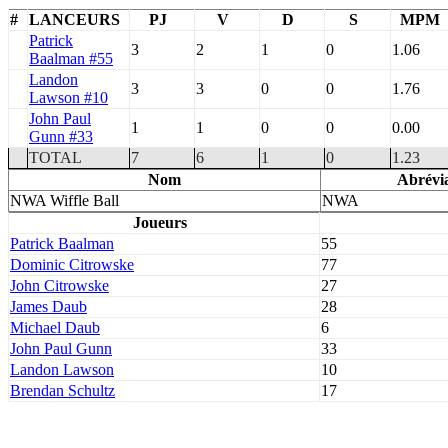
#
LANCEURS
PJ
V
D
S
MPM
Patrick
3
2
1
0
1.06
Baalman #55
Landon
3
3
0
0
1.76
Lawson #10
John Paul
1
1
0
0
0.00
Gunn #33
TOTAL
7
6
1
0
1.23
Nom
Abrévi
NWA Wiffle Ball
NWA
Joueurs
Patrick Baalman
55
Dominic Citrowske
77
John Citrowske
27
James Daub
28
Michael Daub
6
John Paul Gunn
33
Landon Lawson
10
Brendan Schultz
17