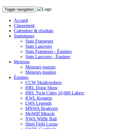
Toggle navigation
Accueil
Classement
Calendrier & résultats
Statistiques
Stats Frappeurs
Stats Lanceurs
Stats Frappeurs - Équipes
Stats Lanceurs - Équipes
Meneurs
Meneurs joueurs
Meneurs équipes
Équipes
CCW Skullcrushers
HRL Dong Show
HRL Twin Cities 10,000 Lakers
KWL Keggers
LWA Legends
MNWA Beahvers
MoWiff Miracle
NWA Wiffle Ball
Shed Field Loons