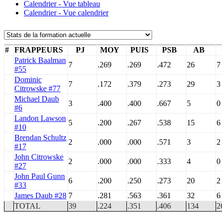
Calendrier - Vue tableau
Calendrier - Vue calendrier
#
FRAPPEURS
PJ
MOY
PUIS
PSB
AB
Patrick Baalman
7
.269
.269
.472
26
7
#55
Dominic
7
.172
.379
.273
29
3
Citrowske #77
Michael Daub
3
.400
.400
.667
5
0
#6
Landon Lawson
5
.200
.267
.538
15
6
#10
Brendan Schultz
2
.000
.000
.571
3
2
#17
John Citrowske
2
.000
.000
.333
4
0
#27
John Paul Gunn
6
.200
.250
.273
20
2
#33
James Daub #28
7
.281
.563
.361
32
6
TOTAL
39
.224
.351
.406
134
2