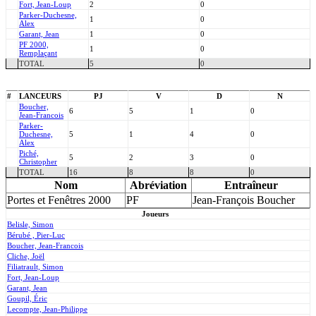
Fort, Jean-Loup
2
0
Parker-Duchesne,
1
0
Alex
Garant, Jean
1
0
PF 2000,
1
0
Remplaçant
TOTAL
5
0
#
LANCEURS
PJ
V
D
N
Boucher,
6
5
1
0
Jean-Francois
Parker-
Duchesne,
5
1
4
0
Alex
Piché,
5
2
3
0
Christopher
TOTAL
16
8
8
0
Nom
Abréviation
Entraîneur
Portes et Fenêtres 2000
PF
Jean-François Boucher
Joueurs
Belisle, Simon
Bérubé , Pier-Luc
Boucher, Jean-Francois
Cliche, Joël
Filiatrault, Simon
Fort, Jean-Loup
Garant, Jean
Goupil, Éric
Lecompte, Jean-Philippe