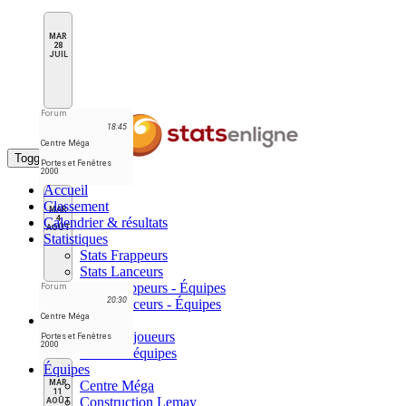
MAR
28
JUIL
Forum
18:45
Centre Méga
Toggle navigation
Portes et Fenêtres
2000
Accueil
Classement
MAR
4
Calendrier & résultats
AOÛT
Statistiques
Stats Frappeurs
Stats Lanceurs
Stats Frappeurs - Équipes
Forum
20:30
Stats Lanceurs - Équipes
Centre Méga
Meneurs
Meneurs joueurs
Portes et Fenêtres
2000
Meneurs équipes
Équipes
MAR
Centre Méga
11
Construction Lemay
AOÛT