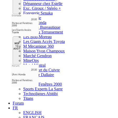
Dépanneur chez Estelle
Exc. Giroux / Stéréo +
Foresterie Senaka
Granada
La Vitrerie
20:00
L'Ami Honda
Portes et Fenêtres
2000
Larouche Bureautique
Les Giants Accès
Les As du Terrassement
Toyota
Les Bob-Moreau
Les Giants Accès Toyota
MER
M Mecanique 360
12
AOÛT
Maison Yvon Champoux
Marché Gendron
MineOps
Motel Mistral
Forum
Moto Sport du Cuivre
20:30
Nettoyeur Dallaire
L'Ami Honda
Orioles
Portes et Fenêtres
2000
Portes et Fenêtres 2000
Sports Experts La Sarre
Technolignes Abitibi
Titans
Forum
FR
ENGLISH
FRANÇAIS