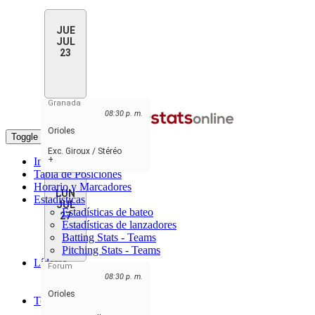
JUE
JUL
23
Granada
08:30 p. m.
Orioles
Toggle navigation
Exc. Giroux / Stéréo
+
Inicio
Tabla de Posiciones
Horario y Marcadores
LUN
Estadísticas
JUL
Estadísticas de bateo
27
Estadísticas de lanzadores
Batting Stats - Teams
Pitching Stats - Teams
Líderes
Forum
Jugadores Líderes
08:30 p. m.
Líderes de Equipo
Orioles
Teams
Centre Méga