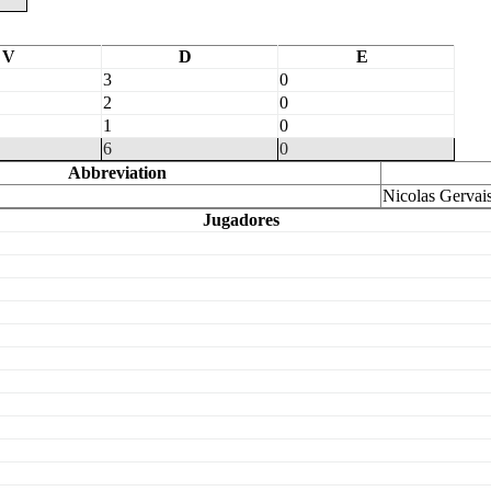
V
D
E
3
0
2
0
1
0
6
0
Abbreviation
Nicolas Gervai
Jugadores