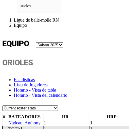
FRANÇAIS
Orioles
ESPAÑOL
Ligue de balle-molle RN
Equipo
EQUIPO
ORIOLES
Estadísticas
Lista de Jugadores
Horario - Vista de tabla
Horario - Vista del calendario
#
BATEADORES
HR
HRP
Nadeau, Anthony
1
1
TOTAL
1
1