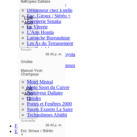
Nettoyeur Dallaire
Construction Lemay
Dépanneur chez Estelle
Exc. Giroux / Stéréo +
LUN
Foresterie Senaka
AGO
La Vitrerie
10
L'Ami Honda
Larouche Bureautique
Les As du Terrassement
Les Bob-Moreau
Forum
Les Giants Accès Toyota
06:45 p. m.
M Mecanique 360
Orioles
Maison Yvon Champoux
Marché Gendron
Maison Yvon
Champoux
MineOps
Motel Mistral
Moto Sport du Cuivre
JUE
Nettoyeur Dallaire
AGO
Orioles
13
Portes et Fenêtres 2000
Sports Experts La Sarre
Technolignes Abitibi
Titans
Granada
Foro
06:45 p. m.
ES
Exc. Giroux / Stéréo
+
ENGLISH