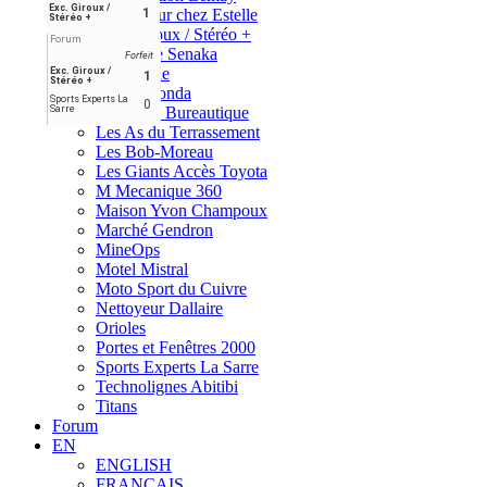
Exc. Giroux /
Dépanneur chez Estelle
1
Stéréo +
Exc. Giroux / Stéréo +
Forum
Foresterie Senaka
Forfeit
La Vitrerie
Exc. Giroux /
1
Stéréo +
L'Ami Honda
Sports Experts La
0
Sarre
Larouche Bureautique
Les As du Terrassement
Les Bob-Moreau
Les Giants Accès Toyota
M Mecanique 360
Maison Yvon Champoux
Marché Gendron
MineOps
Motel Mistral
Moto Sport du Cuivre
Nettoyeur Dallaire
Orioles
Portes et Fenêtres 2000
Sports Experts La Sarre
Technolignes Abitibi
Titans
Forum
EN
ENGLISH
FRANÇAIS