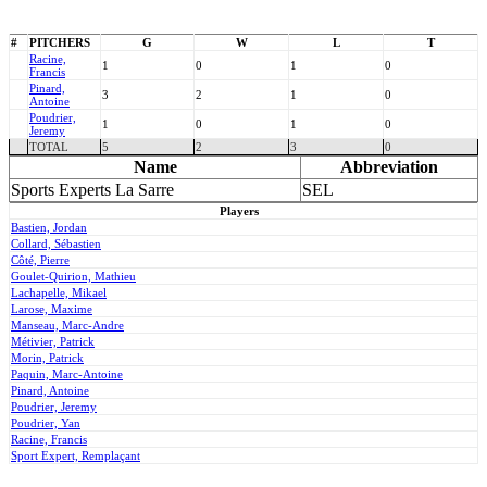
#
PITCHERS
G
W
L
T
Racine,
1
0
1
0
Francis
Pinard,
3
2
1
0
Antoine
Poudrier,
1
0
1
0
Jeremy
TOTAL
5
2
3
0
Name
Abbreviation
Sports Experts La Sarre
SEL
Players
Bastien, Jordan
Collard, Sébastien
Côté, Pierre
Goulet-Quirion, Mathieu
Lachapelle, Mikael
Larose, Maxime
Manseau, Marc-Andre
Métivier, Patrick
Morin, Patrick
Paquin, Marc-Antoine
Pinard, Antoine
Poudrier, Jeremy
Poudrier, Yan
Racine, Francis
Sport Expert, Remplaçant