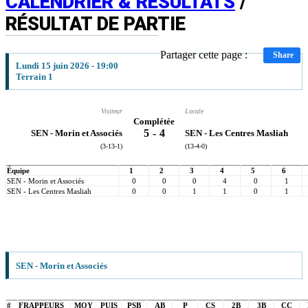
CALENDRIER & RÉSULTATS
/
RÉSULTAT DE PARTIE
Partager cette page :
Share
Lundi 15 juin 2026 - 19:00
Terrain 1
Visiteur
Locale
Complétée
5
-
4
SEN - Morin et Associés
SEN - Les Centres Masliah
(3-13-1)
(13-4-0)
Équipe
1
2
3
4
5
6
SEN - Morin et Associés
0
0
0
4
0
1
SEN - Les Centres Masliah
0
0
1
1
0
1
SEN - Morin et Associés
#
FRAPPEURS
MOY
PUIS
PSB
AB
P
CS
2B
3B
CC