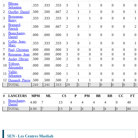
Bibeau,
1
.333
.333
.333
3
1
1
0
0
0
0
Sebastien
2
Ouellet, Daniel
.500
.500
.667
2
1
1
0
0
0
1
Brousseau,
3
.333
.333
.333
3
1
1
0
0
0
1
Remy
Brassard,
4
.500
.500
.667
2
0
1
0
0
0
2
Patrick
Beauchamp,
5
.000
.000
.000
3
0
0
0
0
0
0
Daniel
Collin, Jean-
6
.333
.333
.333
3
0
1
0
0
0
1
Marc
7
Paul, Christian
.000
.000
.000
3
0
0
0
0
0
0
8
Rousseau, Jean
.000
.000
.000
3
0
0
0
0
0
0
9
Audet, Olivier
.500
.500
.500
2
0
1
0
0
0
0
Tribout,
10
.000
.000
.000
2
0
0
0
0
0
0
Alexandre
Vallée,
11
.000
.000
.500
1
1
0
0
0
0
0
Sébastien
12
Dussault, Pierre
.500
.500
.500
2
1
1
0
0
0
0
TOTAL
.241
.241
.313
29
5
7
0
0
0
5
#
LANCEURS
MPM
ML
CS
P
PM
BB
RB
CC
FT
Beauchamp,
1
4.00
7
13
4
4
4
4
0
40
Daniel
TOTAL
4.00
7
13
4
4
4
4
0
40
SEN - Les Centres Masliah