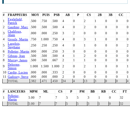
#
FRAPPEURS
MOY
PUIS
PSB
AB
P
CS
2B
3B
CC
Egglefield,
1
.500
.750
.500
4
0
2
1
0
0
0
Patrick
2
Gauthier, Marc
.500
.500
.500
4
0
2
0
0
0
0
Chalifoux,
3
.000
.000
.250
3
2
0
0
0
0
0
Alain
4
Groulx, Martin
.750
1.000
.750
4
0
3
1
0
0
0
Langlois,
5
.250
.250
.250
4
0
1
0
0
0
2
Stephane
6
Pelletier, Martin
.000
.000
.250
3
0
0
0
0
0
0
7
Gibeau, Jean
.500
.500
.500
4
1
2
0
0
0
0
8
Murray, James
.500
.500
.667
2
1
1
0
0
0
0
Delorme,
9
1.000
1.500
1.000
2
0
2
1
0
0
1
Simon
10
Cardin, Lucien
.000
.000
.333
2
0
0
0
0
0
0
11
Gadoury, Steve
.000
.000
.000
2
0
0
0
0
0
1
TOTAL
.382
.471
.450
34
4
13
3
0
0
4
#
LANCEURS
MPM
ML
CS
P
PM
BB
RB
CC
FT
Pelletier,
1
5.00
7
7
5
5
3
1
0
32
Martin
TOTAL
5.00
7
7
5
5
3
1
0
32