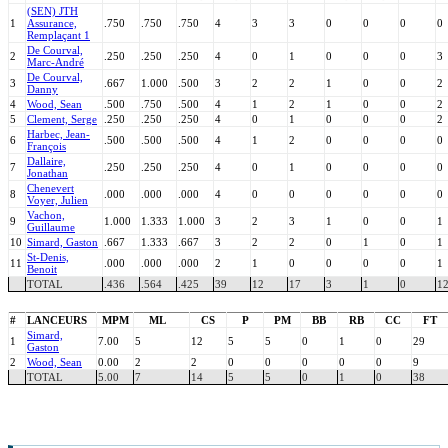
(SEN) JTH
1
Assurance,
.750
.750
.750
4
3
3
0
0
0
0
Remplaçant 1
De Courval,
2
.250
.250
.250
4
0
1
0
0
0
3
Marc-André
De Courval,
3
.667
1.000
.500
3
2
2
1
0
0
2
Danny
4
Wood, Sean
.500
.750
.500
4
1
2
1
0
0
2
5
Clement, Serge
.250
.250
.250
4
0
1
0
0
0
2
Harbec, Jean-
6
.500
.500
.500
4
1
2
0
0
0
0
François
Dallaire,
7
.250
.250
.250
4
0
1
0
0
0
0
Jonathan
Chenevert
8
.000
.000
.000
4
0
0
0
0
0
0
Voyer, Julien
Vachon,
9
1.000
1.333
1.000
3
2
3
1
0
0
1
Guillaume
10
Simard, Gaston
.667
1.333
.667
3
2
2
0
1
0
1
St-Denis,
11
.000
.000
.000
2
1
0
0
0
0
1
Benoit
TOTAL
.436
.564
.425
39
12
17
3
1
0
1
#
LANCEURS
MPM
ML
CS
P
PM
BB
RB
CC
FT
Simard,
1
7.00
5
12
5
5
0
1
0
29
Gaston
2
Wood, Sean
0.00
2
2
0
0
0
0
0
9
TOTAL
5.00
7
14
5
5
0
1
0
38