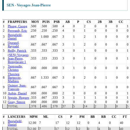
SEN - Voyages Jean-Pierre
#
FRAPPEURS
MOY
PUIS
PSB
AB
P
CS
2B
3B
CC
1
Phung, Cuong
.500
.500
.500
4
0
2
0
0
0
1
2
Perreault, Eric
.250
.250
.250
4
0
1
0
0
0
0
Benjafield,
3
.667
1.000
.667
3
1
2
1
0
0
0
Daniel
Quesnel,
4
.667
.667
.667
3
1
2
0
0
0
0
Raynald
5
Reilly, Patrick
.333
.333
.333
3
0
1
0
0
0
1
(SEN) Voyages
6
Jean-Pierre,
.333
.333
.333
3
0
1
0
0
0
1
Remplaçant 1
Tsotroudis,
7
.000
.000
.000
3
1
0
0
0
0
0
Christos
Therrien
8
Bartuccio,
.667
1.333
.667
3
0
2
0
1
0
0
Mathieu
Ouimet, Jean-
9
.667
.667
.667
3
1
2
0
0
0
0
François
10
Aubin, Daniel
.000
.000
.000
2
0
0
0
0
0
1
11
Seguin, Hugues
.333
.667
.333
3
1
1
1
0
0
1
12
Guay, Simon
.000
.000
.000
3
0
0
0
0
0
0
TOTAL
.378
.486
.378
37
5
14
2
1
0
5
#
LANCEURS
MPM
ML
CS
P
PM
BB
RB
CC
FT
Benjafield,
1
12.00
7
17
12
12
0
4
0
40
Daniel
TOTAL
12.00
7
17
12
12
0
4
0
40