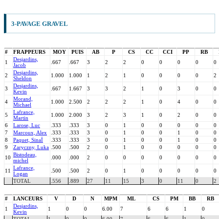
3-PAVAGE GRAVEL
#
FRAPPEURS
MOY
PUIS
AB
P
CS
CC
CCI
PP
RB
Desjardins,
1
.667
.667
3
2
2
0
0
0
0
0
Jacob
Desjardins,
2
1.000
1.000
1
2
1
0
0
0
0
2
Sheldon
Desjardins,
3
.667
1.667
3
3
2
1
0
3
0
0
Kevin
Morand,
4
1.000
2.500
2
2
2
1
0
4
0
0
Michael
Lafrance,
5
1.000
2.000
3
2
3
1
0
2
0
0
Martin
6
Larose, Luc
.333
.333
3
0
1
0
0
0
0
0
7
Marcoux, Alex
.333
.333
3
0
1
0
0
1
0
0
8
Paquet, SinaÏ
.333
.333
3
0
1
0
0
1
0
0
9
Zaryczny, Luka
.500
.500
2
0
1
0
0
0
0
0
Bistodeau,
10
.000
.000
2
0
0
0
0
0
0
0
michel
Lafrance,
11
.500
.500
2
0
1
0
0
0
0
0
Logan
TOTAL
.556
.889
27
11
15
3
0
11
0
2
#
LANCEURS
V
D
N
MPM
ML
CS
PM
BB
RB
Desjardins,
1
1
0
0
6.00
7
6
6
1
0
Kevin