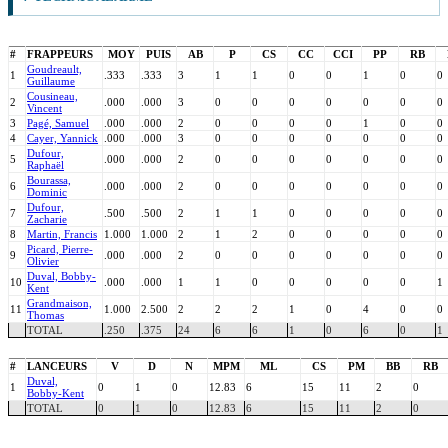
#
FRAPPEURS
MOY
PUIS
AB
P
CS
CC
CCI
PP
RB
Goudreault,
1
.333
.333
3
1
1
0
0
1
0
0
Guillaume
Cousineau,
2
.000
.000
3
0
0
0
0
0
0
0
Vincent
3
Pagé, Samuel
.000
.000
2
0
0
0
0
1
0
0
4
Cayer, Yannick
.000
.000
3
0
0
0
0
0
0
0
Dufour,
5
.000
.000
2
0
0
0
0
0
0
0
Raphaël
Bourassa,
6
.000
.000
2
0
0
0
0
0
0
0
Dominic
Dufour,
7
.500
.500
2
1
1
0
0
0
0
0
Zacharie
8
Martin, Francis
1.000
1.000
2
1
2
0
0
0
0
0
Picard, Pierre-
9
.000
.000
2
0
0
0
0
0
0
0
Olivier
Duval, Bobby-
10
.000
.000
1
1
0
0
0
0
0
1
Kent
Grandmaison,
11
1.000
2.500
2
2
2
1
0
4
0
0
Thomas
TOTAL
.250
.375
24
6
6
1
0
6
0
1
#
LANCEURS
V
D
N
MPM
ML
CS
PM
BB
RB
Duval,
1
0
1
0
12.83
6
15
11
2
0
Bobby-Kent
TOTAL
0
1
0
12.83
6
15
11
2
0