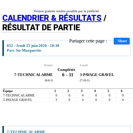
Version gratuite rendue possible par la publicité.
CALENDRIER & RÉSULTATS
/
RÉSULTAT DE PARTIE
Partager cette page :
Share
052 - Jeudi 25 juin 2026 - 18:30
Parc Ste-Marguerite
Visiteur
Locale
Complétée
6
-
11
7-TECHNIC ALARME
3-PAVAGE GRAVEL
(8-6-1)
(7-10-1)
Équipe
1
2
3
4
5
6
7-TECHNIC ALARME
0
0
4
0
0
0
3-PAVAGE GRAVEL
3
0
4
0
0
4
7-TECHNIC ALARME