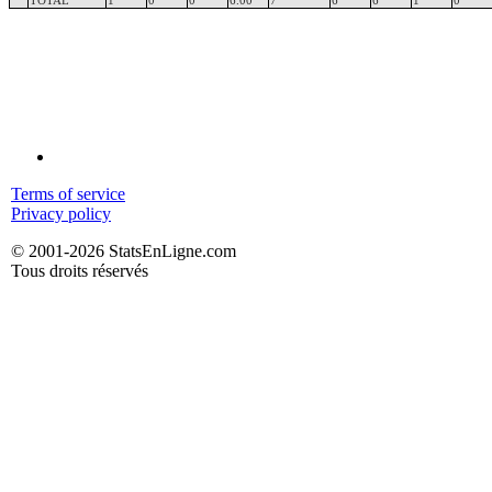
TOTAL
1
0
0
6.00
7
6
6
1
0
Terms of service
Privacy policy
© 2001-2026 StatsEnLigne.com
Tous droits réservés