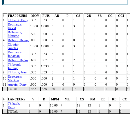
#
FRAPPEURS
MOY
PUIS
AB
P
CS
2B
3B
CC
CCI
1
Thibault, Dany
.333
.333
3
0
1
0
0
0
0
1
Desmarais,
2
1.000
1.000
3
1
3
0
0
0
0
1
David
Bellemare,
3
.500
.500
2
1
1
0
0
0
0
1
Maxime
4
Balleux, Danny
.000
.000
2
0
0
0
0
0
0
0
Cloutier,
5
1.000
1.000
3
0
3
0
0
0
0
0
Nicolas
Desmarais,
6
.333
.333
3
0
1
0
0
0
0
1
Jonathan
7
Balleux, Dylan
.667
.667
3
0
2
0
0
0
0
0
Thibeault,
8
.333
1.333
3
1
1
0
0
1
0
1
Johnny
9
Thibault, Jean
.333
.333
3
1
1
0
0
0
0
0
Desmarais,
10
.500
.500
2
1
1
0
0
0
0
0
Maxime
11
Aucoin, Dany
.000
.000
2
0
0
0
0
0
0
0
TOTAL
.483
.586
29
5
14
0
0
1
0
5
#
LANCEURS
V
D
MPM
ML
CS
PM
BB
RB
CC
Thibault,
1
1
0
13.00
7
19
13
1
0
3
Dany
TOTAL
1
0
13.00
7
19
13
1
0
3