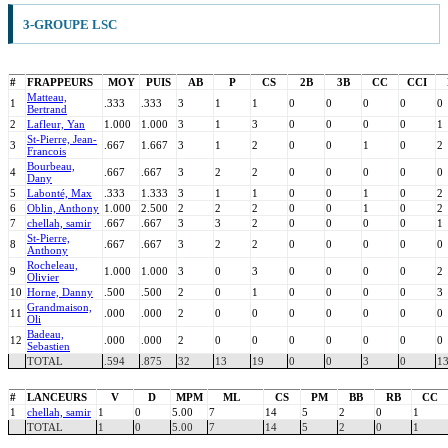
3-GROUPE LSC
#
FRAPPEURS
MOY
PUIS
AB
P
CS
2B
3B
CC
CCI
Matteau,
1
.333
.333
3
1
1
0
0
0
0
0
Bertrand
2
Lafleur, Yan
1.000
1.000
3
1
3
0
0
0
0
1
St-Pierre, Jean-
3
.667
1.667
3
1
2
0
0
1
0
2
Francois
Bourbeau,
4
.667
.667
3
2
2
0
0
0
0
0
Dany
5
Labonté, Max
.333
1.333
3
1
1
0
0
1
0
2
6
Oblin, Anthony
1.000
2.500
2
2
2
0
0
1
0
2
7
chellah, samir
.667
.667
3
3
2
0
0
0
0
1
St-Pierre,
8
.667
.667
3
2
2
0
0
0
0
0
Anthony
Rocheleau,
9
1.000
1.000
3
0
3
0
0
0
0
2
Olivier
10
Horne, Danny
.500
.500
2
0
1
0
0
0
0
3
Grandmaison,
11
.000
.000
2
0
0
0
0
0
0
0
Oli
Badeau,
12
.000
.000
2
0
0
0
0
0
0
0
Sebastien
TOTAL
.594
.875
32
13
19
0
0
3
0
1
#
LANCEURS
V
D
MPM
ML
CS
PM
BB
RB
CC
1
chellah, samir
1
0
5.00
7
14
5
2
0
1
TOTAL
1
0
5.00
7
14
5
2
0
1