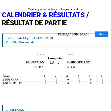
Version gratuite rendue possible par la publicité.
CALENDRIER & RÉSULTATS
/
RÉSULTAT DE PARTIE
Partager cette page :
Share
057 - Lundi 13 juillet 2026 - 21:00
Parc Ste-Marguerite
Visiteur
Locale
Complétée
13
-
5
2-DUFFMAN
3-GROUPE LSC
(13-10-1)
(5-19-0)
Équipe
1
2
3
4
5
6
2-DUFFMAN
0
0
0
0
0
0
3-GROUPE LSC
0
0
0
0
0
0
2-DUFFMAN