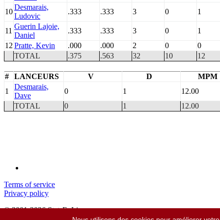
Desmarais,
10
.333
.333
3
0
1
Ludovic
Guerin Lajoie,
11
.333
.333
3
0
1
Daniel
12
Pratte, Kevin
.000
.000
2
0
0
TOTAL
.375
.563
32
10
12
#
LANCEURS
V
D
MPM
Desmarais,
1
0
1
12.00
Dave
TOTAL
0
1
12.00
Terms of service
Privacy policy
© 2001-2026 StatsEnLigne.com
Tous droits réservés
Nous utilisons des cookies pour améliorer votre 