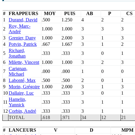
#
FRAPPEURS
MOY
PUIS
AB
P
CS
1
Durand, David
.500
1.250
4
2
2
Roy, Marc-
2
1.000
1.000
3
3
3
André
3
Grenier, Dany
1.000
2.000
3
1
3
4
Potvin, Patrick
.667
1.667
3
1
2
Richard,
5
.333
.333
3
0
1
Jonathan
6
Milette, Vincent
1.000
1.000
3
2
3
Carignan,
7
.000
.000
1
0
0
Michael
8
Labonté, Max
.500
.500
2
0
1
9
Morin, Grégoire
1.000
2.000
3
1
3
10
Dallaire, Luc
.333
.333
3
0
1
Hamelin,
11
.333
.333
3
1
1
Yannick
12
Corbin, André
.333
.333
3
1
1
TOTAL
.618
.971
34
12
21
#
LANCEURS
V
D
MPM