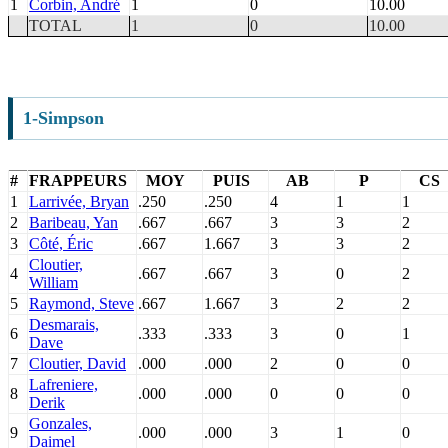
1
Corbin, André
1
0
10.00
TOTAL
1
0
10.00
1-Simpson
#
FRAPPEURS
MOY
PUIS
AB
P
CS
1
Larrivée, Bryan
.250
.250
4
1
1
2
Baribeau, Yan
.667
.667
3
3
2
3
Côté, Éric
.667
1.667
3
3
2
Cloutier,
4
.667
.667
3
0
2
William
5
Raymond, Steve
.667
1.667
3
2
2
Desmarais,
6
.333
.333
3
0
1
Dave
7
Cloutier, David
.000
.000
2
0
0
Lafreniere,
8
.000
.000
0
0
0
Derik
Gonzales,
9
.000
.000
3
1
0
Daimel