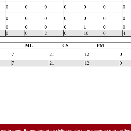
0
0
0
0
0
0
0
0
0
0
0
0
0
0
0
0
0
0
1
0
0
0
0
2
0
10
0
4
ML
CS
PM
7
21
12
0
7
21
12
0
expérience. En continuant de visiter ce site vous acceptez notre utilis