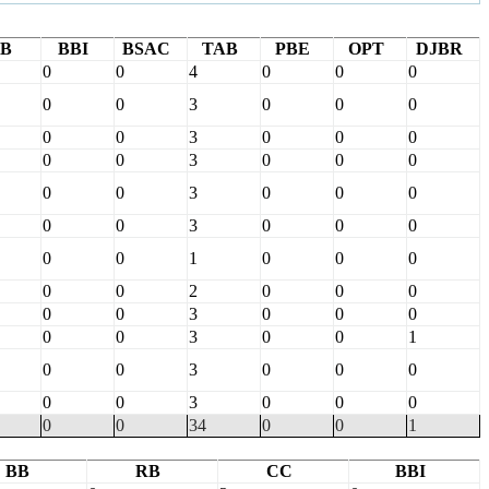
B
BBI
BSAC
TAB
PBE
OPT
DJBR
0
0
4
0
0
0
0
0
3
0
0
0
0
0
3
0
0
0
0
0
3
0
0
0
0
0
3
0
0
0
0
0
3
0
0
0
0
0
1
0
0
0
0
0
2
0
0
0
0
0
3
0
0
0
0
0
3
0
0
1
0
0
3
0
0
0
0
0
3
0
0
0
0
0
34
0
0
1
BB
RB
CC
BBI