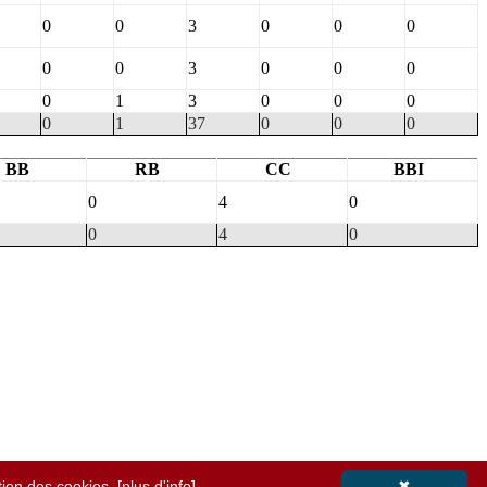
0
0
3
0
0
0
0
0
3
0
0
0
0
1
3
0
0
0
0
1
37
0
0
0
BB
RB
CC
BBI
0
4
0
0
4
0
ation des cookies.
[plus d'info]
✖