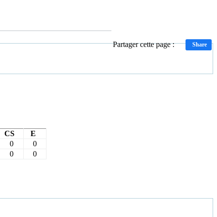
Partager cette page :
Share
CS
E
0
0
0
0