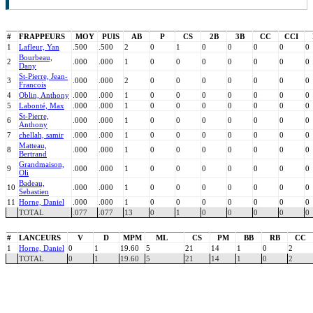
#
FRAPPEURS
MOY
PUIS
AB
P
CS
2B
3B
CC
CCI
1
Lafleur, Yan
.500
.500
2
0
1
0
0
0
0
0
Bourbeau,
2
.000
.000
1
0
0
0
0
0
0
0
Dany
St-Pierre, Jean-
3
.000
.000
2
0
0
0
0
0
0
0
Francois
4
Oblin, Anthony
.000
.000
1
0
0
0
0
0
0
0
5
Labonté, Max
.000
.000
1
0
0
0
0
0
0
0
St-Pierre,
6
.000
.000
1
0
0
0
0
0
0
0
Anthony
7
chellah, samir
.000
.000
1
0
0
0
0
0
0
0
Matteau,
8
.000
.000
1
0
0
0
0
0
0
0
Bertrand
Grandmaison,
9
.000
.000
1
0
0
0
0
0
0
0
Oli
Badeau,
10
.000
.000
1
0
0
0
0
0
0
0
Sebastien
11
Horne, Daniel
.000
.000
1
0
0
0
0
0
0
0
TOTAL
.077
.077
13
0
1
0
0
0
0
0
#
LANCEURS
V
D
MPM
ML
CS
PM
BB
RB
CC
1
Horne, Daniel
0
1
19.60
5
21
14
1
0
2
TOTAL
0
1
19.60
5
21
14
1
0
2