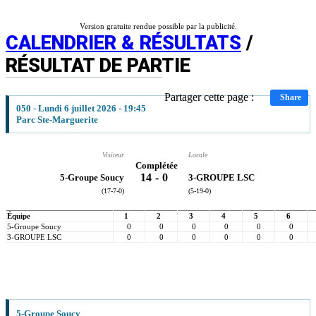
Version gratuite rendue possible par la publicité.
CALENDRIER & RÉSULTATS
/
RÉSULTAT DE PARTIE
Partager cette page :
Share
050 - Lundi 6 juillet 2026 - 19:45
Parc Ste-Marguerite
Visiteur
Locale
Complétée
14
-
0
5-Groupe Soucy
3-GROUPE LSC
(17-7-0)
(5-19-0)
Équipe
1
2
3
4
5
6
5-Groupe Soucy
0
0
0
0
0
0
3-GROUPE LSC
0
0
0
0
0
0
5-Groupe Soucy