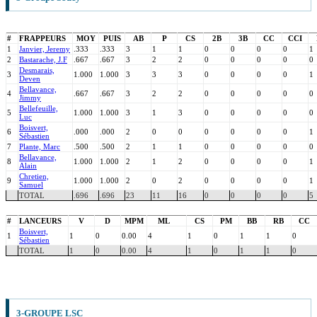
#
FRAPPEURS
MOY
PUIS
AB
P
CS
2B
3B
CC
CCI
1
Janvier, Jeremy
.333
.333
3
1
1
0
0
0
0
1
2
Bastarache, J.F
.667
.667
3
2
2
0
0
0
0
0
Desmarais,
3
1.000
1.000
3
3
3
0
0
0
0
1
Deven
Bellavance,
4
.667
.667
3
2
2
0
0
0
0
0
Jimmy
Bellefeuille,
5
1.000
1.000
3
1
3
0
0
0
0
0
Luc
Boisvert,
6
.000
.000
2
0
0
0
0
0
0
1
Sébastien
7
Plante, Marc
.500
.500
2
1
1
0
0
0
0
0
Bellavance,
8
1.000
1.000
2
1
2
0
0
0
0
1
Alain
Chretien,
9
1.000
1.000
2
0
2
0
0
0
0
1
Samuel
TOTAL
.696
.696
23
11
16
0
0
0
0
5
#
LANCEURS
V
D
MPM
ML
CS
PM
BB
RB
CC
Boisvert,
1
1
0
0.00
4
1
0
1
1
0
Sébastien
TOTAL
1
0
0.00
4
1
0
1
1
0
3-GROUPE LSC