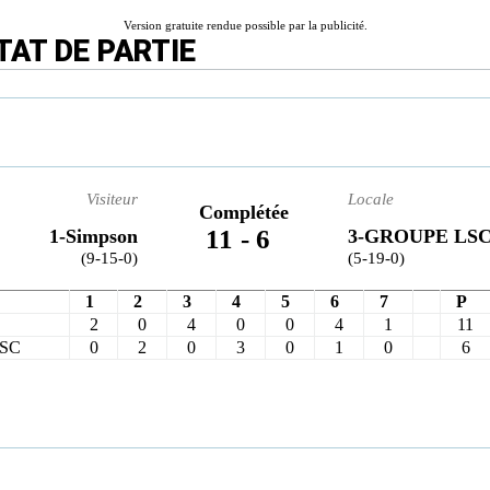
Version gratuite rendue possible par la publicité.
TAT DE PARTIE
Visiteur
Locale
Complétée
11
-
6
1-Simpson
3-GROUPE LS
(9-15-0)
(5-19-0)
1
2
3
4
5
6
7
P
2
0
4
0
0
4
1
11
LSC
0
2
0
3
0
1
0
6