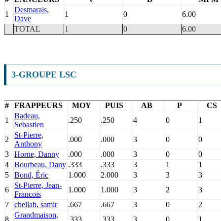
Desmarais,
1
1
0
6.00
Dave
TOTAL
1
0
6.00
3-GROUPE LSC
#
FRAPPEURS
MOY
PUIS
AB
P
CS
Badeau,
1
.250
.250
4
0
1
Sebastien
St-Pierre,
2
.000
.000
3
0
0
Anthony
3
Horne, Danny
.000
.000
3
0
0
4
Bourbeau, Dany
.333
.333
3
1
1
5
Bond, Éric
1.000
2.000
3
3
3
St-Pierre, Jean-
6
1.000
1.000
3
2
3
Francois
7
chellah, samir
.667
.667
3
0
2
Grandmaison,
8
.333
.333
3
0
1