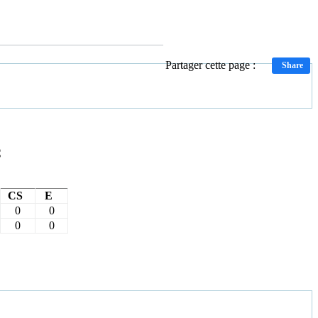
Partager cette page :
Share
C
CS
E
0
0
0
0