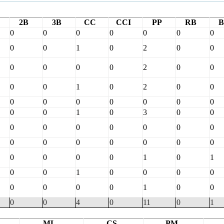
2B
3B
CC
CCI
PP
RB
B
0
0
0
0
0
0
0
0
0
1
0
2
0
0
0
0
0
0
2
0
0
0
0
1
0
2
0
0
0
0
0
0
0
0
0
0
0
1
0
3
0
0
0
0
0
0
0
0
0
0
0
0
0
0
0
0
0
0
0
0
1
0
1
0
0
1
0
0
0
0
0
0
0
0
1
0
0
0
0
4
0
11
0
1
ML
CS
PM