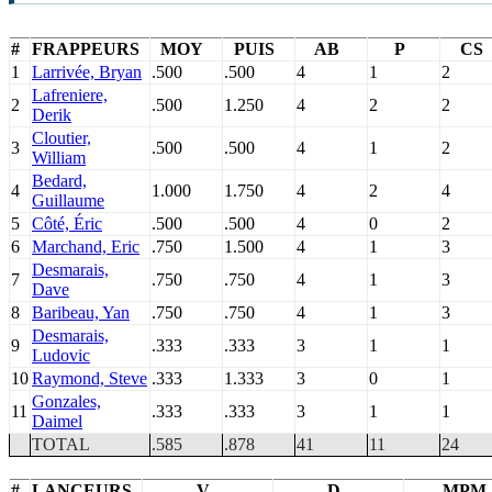
#
FRAPPEURS
MOY
PUIS
AB
P
CS
1
Larrivée, Bryan
.500
.500
4
1
2
Lafreniere,
2
.500
1.250
4
2
2
Derik
Cloutier,
3
.500
.500
4
1
2
William
Bedard,
4
1.000
1.750
4
2
4
Guillaume
5
Côté, Éric
.500
.500
4
0
2
6
Marchand, Eric
.750
1.500
4
1
3
Desmarais,
7
.750
.750
4
1
3
Dave
8
Baribeau, Yan
.750
.750
4
1
3
Desmarais,
9
.333
.333
3
1
1
Ludovic
10
Raymond, Steve
.333
1.333
3
0
1
Gonzales,
11
.333
.333
3
1
1
Daimel
TOTAL
.585
.878
41
11
24
#
LANCEURS
V
D
MPM