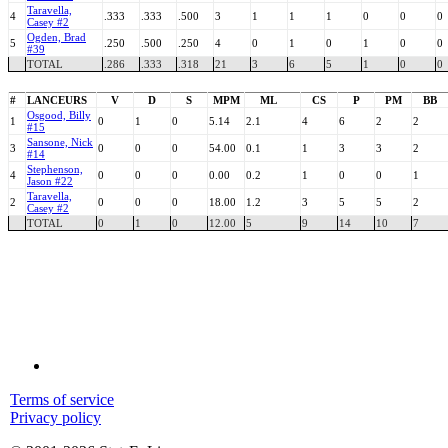
Taravella,
4
.333
.333
.500
3
1
1
1
0
0
0
Casey #2
Ogden, Brad
5
.250
.500
.250
4
0
1
0
1
0
0
#39
TOTAL
.286
.333
.318
21
3
6
5
1
0
0
#
LANCEURS
V
D
S
MPM
ML
CS
P
PM
BB
Osgood, Billy
1
0
1
0
5.14
2.1
4
6
2
2
#15
Sansone, Nick
3
0
0
0
54.00
0.1
1
3
3
2
#14
Stephenson,
4
0
0
0
0.00
0.2
1
0
0
1
Jason #22
Taravella,
2
0
0
0
18.00
1.2
3
5
5
2
Casey #2
TOTAL
0
1
0
12.00
5
9
14
10
7
Terms of service
Privacy policy