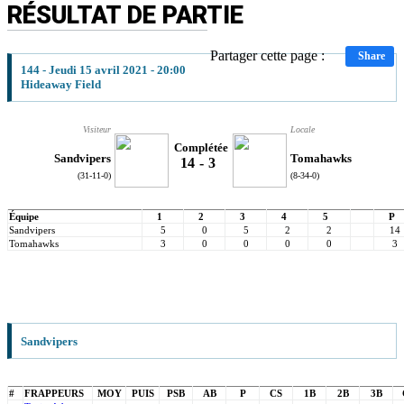
RÉSULTAT DE PARTIE
Partager cette page :
Share
144 - Jeudi 15 avril 2021 - 20:00
Hideaway Field
Visiteur
Locale
Complétée
Sandvipers
Tomahawks
14
-
3
(31-11-0)
(8-34-0)
Équipe
1
2
3
4
5
P
Sandvipers
5
0
5
2
2
14
Tomahawks
3
0
0
0
0
3
Sandvipers
#
FRAPPEURS
MOY
PUIS
PSB
AB
P
CS
1B
2B
3B