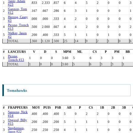
Tanic, Adam
1
.833
2.333
.857
6
4
5
2
0
0
3
#23
Gannon, Tom
2
.167
.667
.286
6
3
1
0
0
0
1
#12
Herzog, Casey
3
.000
.000
.333
4
2
0
0
0
0
0
#3
Picone, Trench
4
.500
2.000
.667
4
4
2
0
0
0
2
#13
Walker, Jason
5
.200
.400
.333
5
1
1
0
1
0
0
#2
TOTAL
.360
1.120
.500
25
14
9
2
1
0
6
#
LANCEURS
V
D
S
MPM
ML
CS
P
PM
BB
Picone,
1
1
0
0
3.60
5
6
3
3
1
Trench #13
TOTAL
1
0
0
3.60
5
6
3
3
1
Tomahawks
#
FRAPPEURS
MOY
PUIS
PSB
AB
P
CS
1B
2B
3B
Sansone, Nick
1
.400
.400
.400
5
0
2
2
0
0
0
#14
Osgood, Billy
2
.200
.200
.200
5
1
1
1
0
0
0
#15
Stephenson,
3
.250
.250
.250
4
1
1
1
0
0
0
Jason #22