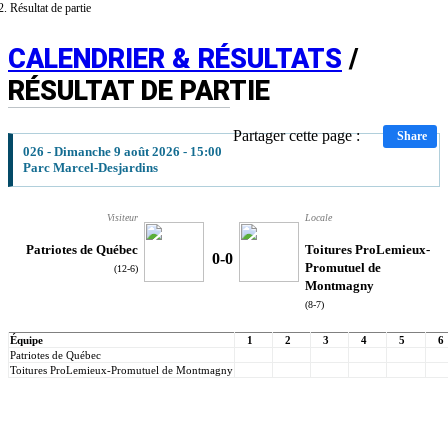
Résultat de partie
CALENDRIER & RÉSULTATS
/
RÉSULTAT DE PARTIE
Partager cette page :
Share
026 - Dimanche 9 août 2026 - 15:00
Parc Marcel-Desjardins
Visiteur
Locale
Patriotes de Québec
Toitures ProLemieux-
0
-
0
Promutuel de
(12-6)
Montmagny
(8-7)
Équipe
1
2
3
4
5
6
Patriotes de Québec
Toitures ProLemieux-Promutuel de Montmagny