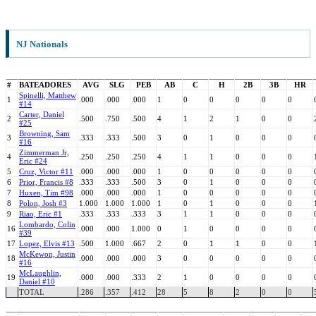
NJ Nationals
#
BATEADORES
AVG
SLG
PEB
AB
C
H
2B
3B
HR
Spinelli, Matthew
1
.000
.000
.000
1
0
0
0
0
0
#14
Carter, Daniel
2
.500
.750
.500
4
1
2
1
0
0
#25
Browning, Sam
3
.333
.333
.500
3
0
1
0
0
0
#16
Zimmerman Jr,
4
.250
.250
.250
4
1
1
0
0
0
Eric #24
5
Cruz, Victor #11
.000
.000
.000
1
0
0
0
0
0
6
Prior, Francis #8
.333
.333
.500
3
0
1
0
0
0
7
Huxen, Tim #98
.000
.000
.000
1
0
0
0
0
0
8
Polon, Josh #3
1.000
1.000
1.000
1
0
1
0
0
0
9
Riao, Eric #1
.333
.333
.333
3
1
1
0
0
0
Lombardo, Colin
16
.000
.000
1.000
0
1
0
0
0
0
#39
17
Lopez, Elvis #13
.500
1.000
.667
2
0
1
1
0
0
McKewon, Justin
18
.000
.000
.000
3
0
0
0
0
0
#16
McLaughlin,
19
.000
.000
.333
2
1
0
0
0
0
Daniel #10
TOTAL
.286
.357
.412
28
5
8
2
0
0