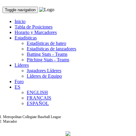
Toggle navigation
Inicio
Tabla de Posiciones
Horario y Marcadores
Estadísticas
Estadísticas de bateo
Estadísticas de lanzadores
Batting Stats - Teams
Pitching Stats - Teams
Líderes
Jugadores Líderes
Líderes de Equipo
Foro
ES
ENGLISH
FRANÇAIS
ESPAÑOL
Metropolitan Collegiate Baseball League
Marcador