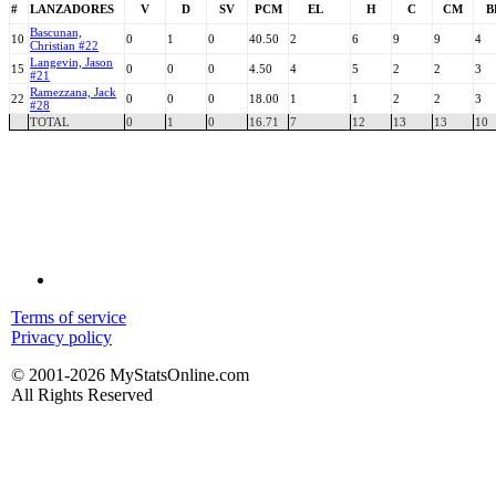
#
LANZADORES
V
D
SV
PCM
EL
H
C
CM
B
Bascunan,
10
0
1
0
40.50
2
6
9
9
4
Christian #22
Langevin, Jason
15
0
0
0
4.50
4
5
2
2
3
#21
Ramezzana, Jack
22
0
0
0
18.00
1
1
2
2
3
#28
TOTAL
0
1
0
16.71
7
12
13
13
10
Terms of service
Privacy policy
© 2001-2026 MyStatsOnline.com
All Rights Reserved