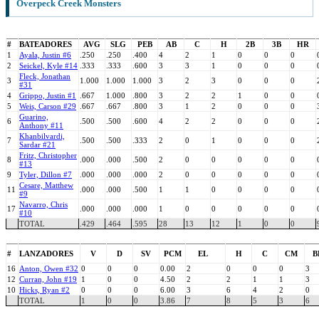
Overpeck Creek Monsters
#
BATEADORES
AVG
SLG
PEB
AB
C
H
2B
3B
HR
1
Ayala, Justin #6
.250
.250
.400
4
2
1
0
0
0
2
Seickel, Kyle #14
.333
.333
.600
3
3
1
0
0
0
Fleck, Jonathan
3
1.000
1.000
1.000
3
2
3
0
0
0
#31
4
Grippo, Justin #1
.667
1.000
.800
3
2
2
1
0
0
5
Weis, Carson #29
.667
.667
.800
3
1
2
0
0
0
Guarino,
6
.500
.500
.600
4
2
2
0
0
0
Anthony #11
Khanbilvardi,
7
.500
.500
.333
2
0
1
0
0
0
Sardar #21
Fritz, Christopher
8
.000
.000
.500
2
0
0
0
0
0
#13
9
Tyler, Dillon #7
.000
.000
.000
2
0
0
0
0
0
Cesare, Matthew
11
.000
.000
.500
1
1
0
0
0
0
#9
Navarro, Chris
17
.000
.000
.000
1
0
0
0
0
0
#10
TOTAL
.429
.464
.595
28
13
12
1
0
0
#
LANZADORES
V
D
SV
PCM
EL
H
C
CM
B
16
Anton, Owen #32
0
0
0
0.00
2
0
0
0
3
12
Curran, John #19
1
0
0
4.50
2
2
1
1
3
10
Hicks, Ryan #2
0
0
0
6.00
3
6
4
2
0
TOTAL
1
0
0
3.86
7
8
5
3
6