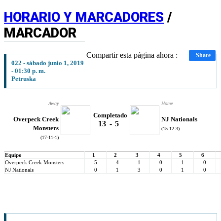
HORARIO Y MARCADORES
/
MARCADOR
Compartir esta página ahora :
Share
022 - sábado junio 1, 2019
- 01:30 p. m.
Petruska
Away
Home
Completado
Overpeck Creek
NJ Nationals
13
-
5
Monsters
(15-12-3)
(17-11-1)
Equipo
1
2
3
4
5
6
Overpeck Creek Monsters
5
4
1
0
1
0
NJ Nationals
0
1
3
0
1
0