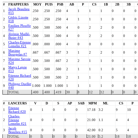
#
FRAPPEURS
MOY
PUIS
PSB
AB
P
CS
1B
2B
3B
Jacob Beaulieu
1
.250
.250
.250
4
1
1
1
0
0
0
#15
Cédric Lizotte
2
.250
.250
.250
4
1
1
1
0
0
0
#18
Emilien Plouffe
3
.500
.500
.500
4
0
2
2
0
0
0
#27
Jérémie Maillé-
4
.500
.500
.500
4
0
2
2
0
0
0
Bizier #43
Charles-Etienne
5
.000
.000
.000
4
0
0
0
0
0
0
Lemelin #21
Maxime
6
.667
.667
.667
3
1
2
2
0
0
0
Bourgelas #7
Maxime Savoie
7
.500
.500
.667
2
2
1
1
0
0
0
#24
Matys Lajoie
8
.500
.500
.500
2
1
1
1
0
0
0
#13
Etienne Richard
9
.500
.500
.500
2
1
1
1
0
0
0
#20
Philippe Ouellet
9
1.000
1.000
1.000
1
1
1
1
0
0
0
#40
TOTAL
.400
.400
.419
30
8
12
12
0
0
0
#
LANCEURS
V
D
S
AP
SAB
MPM
ML
CS
P
Etienne
1
0
1
0
0
0
17.18
3.2
9
10
Richard #20
Charles-
2
Etienne
0
0
0
0
0
21.00
1.1
4
4
Lemelin #21
Jacob
3
0
0
0
0
0
42.00
0.2
5
4
Beaulieu #15
TOTAL
0
1
0
0
0
21.00
5.2
18
18