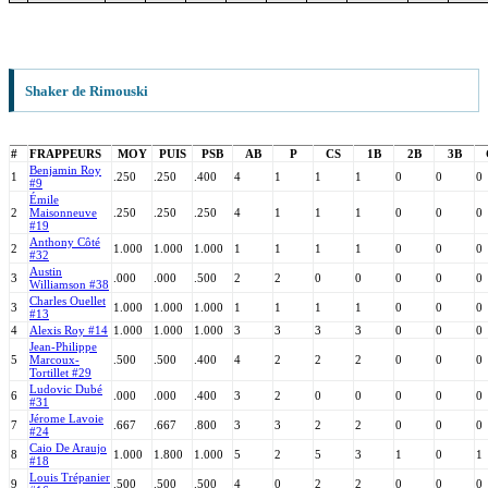
Shaker de Rimouski
#
FRAPPEURS
MOY
PUIS
PSB
AB
P
CS
1B
2B
3B
Benjamin Roy
1
.250
.250
.400
4
1
1
1
0
0
0
#9
Émile
2
Maisonneuve
.250
.250
.250
4
1
1
1
0
0
0
#19
Anthony Côté
2
1.000
1.000
1.000
1
1
1
1
0
0
0
#32
Austin
3
.000
.000
.500
2
2
0
0
0
0
0
Williamson #38
Charles Ouellet
3
1.000
1.000
1.000
1
1
1
1
0
0
0
#13
4
Alexis Roy #14
1.000
1.000
1.000
3
3
3
3
0
0
0
Jean-Philippe
5
Marcoux-
.500
.500
.400
4
2
2
2
0
0
0
Tortillet #29
Ludovic Dubé
6
.000
.000
.400
3
2
0
0
0
0
0
#31
Jérome Lavoie
7
.667
.667
.800
3
3
2
2
0
0
0
#24
Caio De Araujo
8
1.000
1.800
1.000
5
2
5
3
1
0
1
#18
Louis Trépanier
9
.500
.500
.500
4
0
2
2
0
0
0