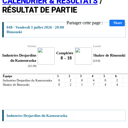
CALENDRIER & RÉSULTATS
/
RÉSULTAT DE PARTIE
Partager cette page :
Share
048 - Vendredi 3 juillet 2026 - 20:00
Rimouski
Visiteur
Locale
Complétée
Industries Desjardins
Shaker de Rimouski
8
-
18
du Kamouraska
(13-9)
(12-10)
Équipe
1
2
3
4
5
6
Industries Desjardins du Kamouraska
0
2
0
4
0
2
Shaker de Rimouski
0
2
1
7
4
4
Industries Desjardins du Kamouraska