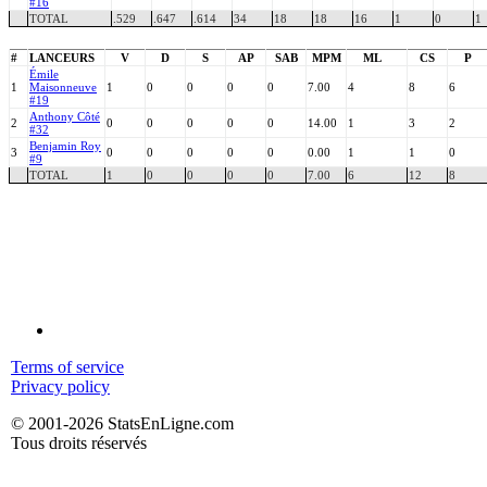
#16
TOTAL
.529
.647
.614
34
18
18
16
1
0
1
#
LANCEURS
V
D
S
AP
SAB
MPM
ML
CS
P
Émile
1
Maisonneuve
1
0
0
0
0
7.00
4
8
6
#19
Anthony Côté
2
0
0
0
0
0
14.00
1
3
2
#32
Benjamin Roy
3
0
0
0
0
0
0.00
1
1
0
#9
TOTAL
1
0
0
0
0
7.00
6
12
8
Terms of service
Privacy policy
© 2001-2026 StatsEnLigne.com
Tous droits réservés