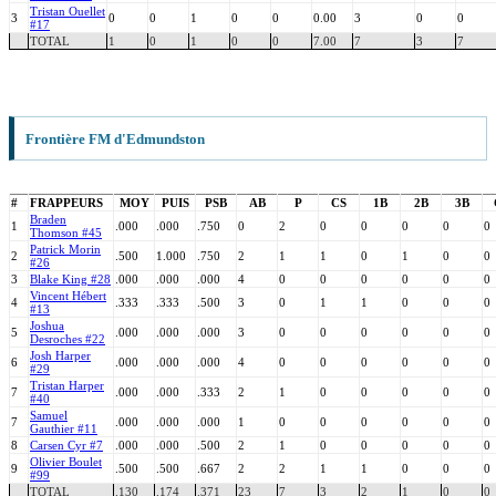
Tristan Ouellet
3
0
0
1
0
0
0.00
3
0
0
#17
TOTAL
1
0
1
0
0
7.00
7
3
7
Frontière FM d'Edmundston
#
FRAPPEURS
MOY
PUIS
PSB
AB
P
CS
1B
2B
3B
Braden
1
.000
.000
.750
0
2
0
0
0
0
0
Thomson #45
Patrick Morin
2
.500
1.000
.750
2
1
1
0
1
0
0
#26
3
Blake King #28
.000
.000
.000
4
0
0
0
0
0
0
Vincent Hébert
4
.333
.333
.500
3
0
1
1
0
0
0
#13
Joshua
5
.000
.000
.000
3
0
0
0
0
0
0
Desroches #22
Josh Harper
6
.000
.000
.000
4
0
0
0
0
0
0
#29
Tristan Harper
7
.000
.000
.333
2
1
0
0
0
0
0
#40
Samuel
7
.000
.000
.000
1
0
0
0
0
0
0
Gauthier #11
8
Carsen Cyr #7
.000
.000
.500
2
1
0
0
0
0
0
Olivier Boulet
9
.500
.500
.667
2
2
1
1
0
0
0
#99
TOTAL
.130
.174
.371
23
7
3
2
1
0
0