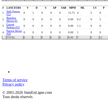
#
LANCEURS
V
D
S
AP
SAB
MPM
ML
CS
P
Seth Querze
1
0
1
0
0
0
15.75
4
5
9
#12
Brandon
2
0
0
0
0
0
0.00
0.2
0
2
Moore #1
Garrett
3
0
0
0
0
0
0.00
1.1
0
0
Parkins #33
Patrick Morin
4
0
0
0
0
0
0.00
1
0
0
#26
TOTAL
0
1
0
0
0
9.00
7
5
11
Terms of service
Privacy policy
© 2001-2026 StatsEnLigne.com
Tous droits réservés