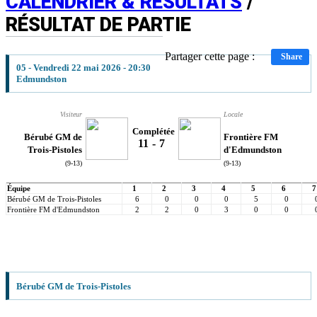
CALENDRIER & RÉSULTATS
/
RÉSULTAT DE PARTIE
Partager cette page :
Share
05 - Vendredi 22 mai 2026 - 20:30
Edmundston
Visiteur
Locale
Complétée
Bérubé GM de
Frontière FM
11
-
7
Trois-Pistoles
d'Edmundston
(9-13)
(9-13)
Équipe
1
2
3
4
5
6
7
Bérubé GM de Trois-Pistoles
6
0
0
0
5
0
Frontière FM d'Edmundston
2
2
0
3
0
0
Bérubé GM de Trois-Pistoles