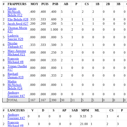
#
FRAPPEURS
MOY
PUIS
PSB
AB
P
CS
1B
2B
3B
Xavier
1
McNicoll-
.400
.400
.400
5
1
2
2
0
0
0
Belzile #12
2
Elie Belzile #28
.333
.333
.600
3
1
1
1
0
0
0
3
Jacob April #27
.200
.200
.200
5
1
1
1
0
0
0
Thomas Morin
4
.000
.000
1.000
0
2
0
0
0
0
0
#37
Ludovic
5
.000
.000
.000
5
1
0
0
0
0
0
Saucier #29
Nicolas
6
.333
.333
.500
3
2
1
1
0
0
0
Thibault #7
Marc-Antoine
7
.000
.000
.250
3
2
0
0
0
0
0
Michaud #21
François
8
.000
.000
.333
2
1
0
0
0
0
0
Michaud #8
Tristan Ouellet
8
.000
.000
.000
1
0
0
0
0
0
0
#17
Raphaël
9
.000
.000
.333
2
0
0
0
0
0
0
Dumais #19
Mathis
9
McNichol-
.000
.000
.000
1
0
0
0
0
0
0
Belzile #24
Anthony
.000
.000
.000
0
0
0
0
0
0
0
Fournier #47
TOTAL
.167
.167
.390
30
11
5
5
0
0
0
#
LANCEURS
V
D
S
AP
SAB
MPM
ML
CS
P
Anthony
1
0
0
0
0
0
9.33
3
1
4
Fournier #47
François
2
1
0
0
0
0
21.00
1
2
3
Michaud #8