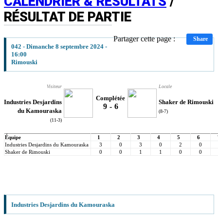
CALENDRIER & RÉSULTATS
/
RÉSULTAT DE PARTIE
Partager cette page :
Share
042 - Dimanche 8 septembre 2024 -
16:00
Rimouski
Visiteur
Locale
Complétée
Industries Desjardins
Shaker de Rimouski
9
-
6
du Kamouraska
(8-7)
(11-3)
Équipe
1
2
3
4
5
6
Industries Desjardins du Kamouraska
3
0
3
0
2
0
Shaker de Rimouski
0
0
1
1
0
0
Industries Desjardins du Kamouraska