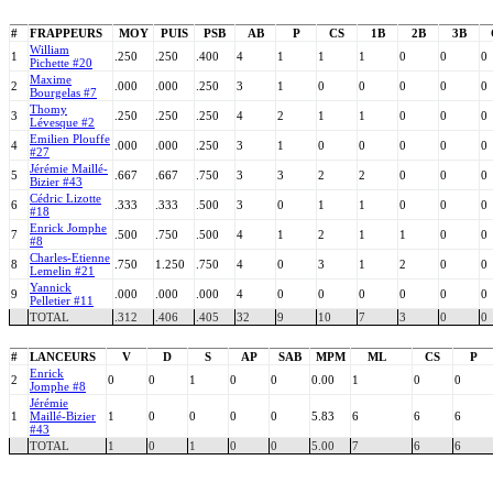
#
FRAPPEURS
MOY
PUIS
PSB
AB
P
CS
1B
2B
3B
William
1
.250
.250
.400
4
1
1
1
0
0
0
Pichette #20
Maxime
2
.000
.000
.250
3
1
0
0
0
0
0
Bourgelas #7
Thomy
3
.250
.250
.250
4
2
1
1
0
0
0
Lévesque #2
Emilien Plouffe
4
.000
.000
.250
3
1
0
0
0
0
0
#27
Jérémie Maillé-
5
.667
.667
.750
3
3
2
2
0
0
0
Bizier #43
Cédric Lizotte
6
.333
.333
.500
3
0
1
1
0
0
0
#18
Enrick Jomphe
7
.500
.750
.500
4
1
2
1
1
0
0
#8
Charles-Etienne
8
.750
1.250
.750
4
0
3
1
2
0
0
Lemelin #21
Yannick
9
.000
.000
.000
4
0
0
0
0
0
0
Pelletier #11
TOTAL
.312
.406
.405
32
9
10
7
3
0
0
#
LANCEURS
V
D
S
AP
SAB
MPM
ML
CS
P
Enrick
2
0
0
1
0
0
0.00
1
0
0
Jomphe #8
Jérémie
1
Maillé-Bizier
1
0
0
0
0
5.83
6
6
6
#43
TOTAL
1
0
1
0
0
5.00
7
6
6