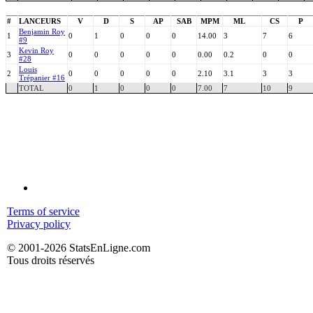
#
LANCEURS
V
D
S
AP
SAB
MPM
ML
CS
P
Benjamin Roy
1
0
1
0
0
0
14.00
3
7
6
#9
Kevin Roy
3
0
0
0
0
0
0.00
0.2
0
0
#28
Louis
2
0
0
0
0
0
2.10
3.1
3
3
Trépanier #16
TOTAL
0
1
0
0
0
7.00
7
10
9
Terms of service
Privacy policy
© 2001-2026 StatsEnLigne.com
Tous droits réservés