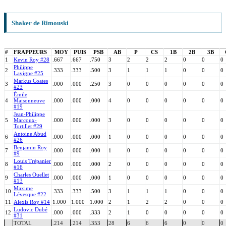
Shaker de Rimouski
#
FRAPPEURS
MOY
PUIS
PSB
AB
P
CS
1B
2B
3B
1
Kevin Roy #28
.667
.667
.750
3
2
2
2
0
0
0
Philippe
2
.333
.333
.500
3
1
1
1
0
0
0
Lavigne #25
Markus Coates
3
.000
.000
.250
3
0
0
0
0
0
0
#23
Émile
4
Maisonneuve
.000
.000
.000
4
0
0
0
0
0
0
#19
Jean-Philippe
5
Marcoux-
.000
.000
.000
3
0
0
0
0
0
0
Tortillet #29
Antoine Abud
6
.000
.000
.000
1
0
0
0
0
0
0
#26
Benjamin Roy
7
.000
.000
.000
1
0
0
0
0
0
0
#9
Louis Trépanier
8
.000
.000
.000
2
0
0
0
0
0
0
#16
Charles Ouellet
9
.000
.000
.000
1
0
0
0
0
0
0
#13
Maxime
10
.333
.333
.500
3
1
1
1
0
0
0
Lévesque #22
11
Alexis Roy #14
1.000
1.000
1.000
2
1
2
2
0
0
0
Ludovic Dubé
12
.000
.000
.333
2
1
0
0
0
0
0
#31
TOTAL
.214
.214
.353
28
6
6
6
0
0
0