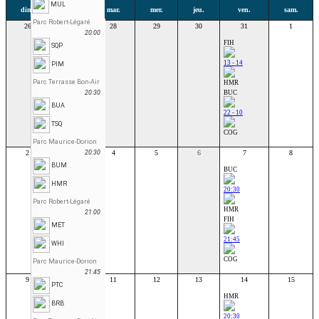
MUL
dim.
lun.
mar.
mer.
jeu.
ven.
sam.
Parc Robert-Légaré
26
27
28
29
30
31
1
20:00
FIH
SQP
13 - 14
PIM
Parc Terrasse Bon-Air
HMR
20:30
BUC
BUA
22 - 10
TSQ
COG
Parc Maurice-Dorion
2
3
20:30
4
5
6
7
8
BUM
BUC
HMR
20:30
Parc Robert-Légaré
HMR
21:00
FIH
MET
21:45
WHI
COG
Parc Maurice-Dorion
21:45
9
10
11
12
13
14
15
PTC
HMR
BRB
20:30