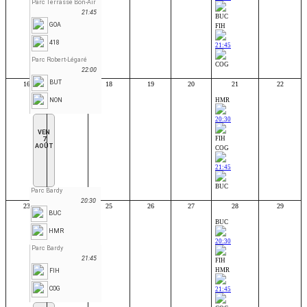
Parc Terrasse Bon-Air
21:45
BUC
GOA
FIH
418
21:45
Parc Robert-Légaré
COG
22:00
BUT
16
17
18
19
20
21
22
NON
HMR
20:30
VEN
FIH
7
AOÛT
COG
21:45
BUC
Parc Bardy
20:30
23
24
25
26
27
28
29
BUC
BUC
HMR
20:30
Parc Bardy
21:45
FIH
HMR
FIH
COG
21:45