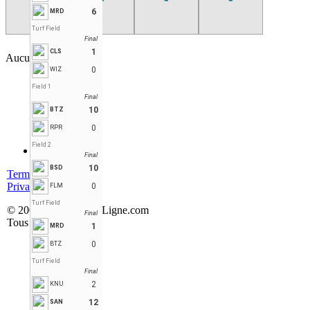
6
MRD
Turf Field
Final
1
CLS
Aucune partie trouvée
0
WIZ
Field 1
Final
10
BTZ
0
RPR
Field 2
Final
10
BSD
Terms of service
Privacy policy
0
FLM
Turf Field
© 2001-2026 StatsEnLigne.com
Final
Tous droits réservés
1
MRD
0
BTZ
Turf Field
Final
2
KNU
12
SAN