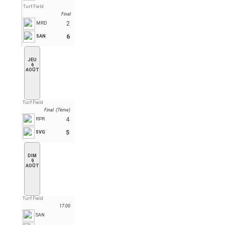
Turf Field
Final
2
MRD
6
SAN
JEU
6
AOÛT
Turf Field
Final (7ème)
4
RPR
5
SVG
DIM
9
AOÛT
Turf Field
17:00
SAN