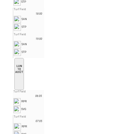
STP
Turf Field
18:00
SAN
STP
Turf Field
19:00
SAN
STP
LUN
10
AOÛT
Turf Field
06:05
RPR
SVG
Turf Field
07:05
RPR