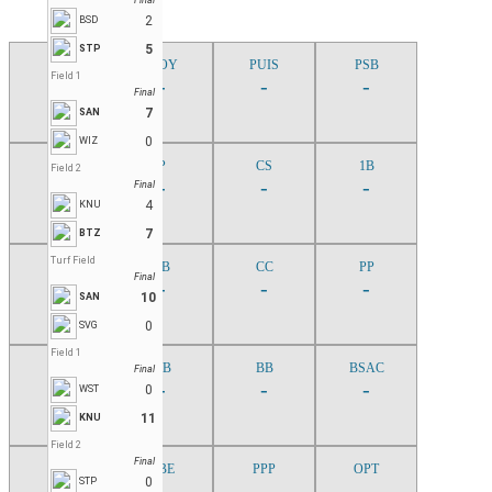
Final
2
BSD
5
STP
PJ
MOY
PUIS
PSB
Field 1
-
-
-
-
Final
7
SAN
0
WIZ
AB
P
CS
1B
Field 2
-
-
-
-
Final
4
KNU
7
BTZ
Turf Field
2B
3B
CC
PP
Final
-
-
-
-
10
SAN
0
SVG
Field 1
TB
RB
BB
BSAC
Final
-
-
-
-
0
WST
11
KNU
Field 2
Final
TAB
PBE
PPP
OPT
0
STP
-
-
-
-