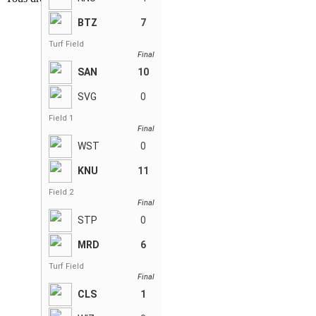
BTZ
7
Turf Field
Final
SAN
10
SVG
0
Field 1
Final
WST
0
KNU
11
Field 2
Final
STP
0
MRD
6
Turf Field
Final
CLS
1