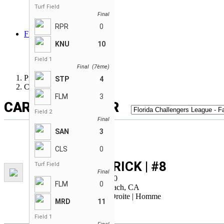
Sandvipers
Turf Field
Final
Savages
Step Above
RPR
0
FR
ENGLISH
KNU
10
FRANÇAIS
Field 1
ESPAÑOL
Final (7ème)
Premier League WIFFLE®
STP
4
Carte de joueur
FLM
3
CARTE DE JOUEUR
Field 2
Final
SAN
3
CLS
0
Spencer BARRICK | #8
Turf Field
Final
Grandeur: 6'0 | Poids: 180
FLM
0
Âge: 38 | Né à: Long Beach, CA
Frappe: Droite | Lance: Droite | Homme
MRD
11
Field 1