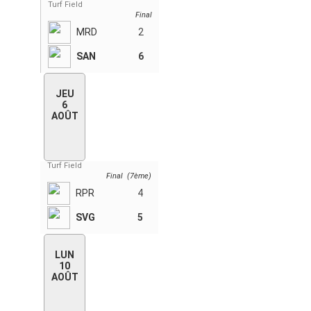
Turf Field
Final
MRD
2
SAN
6
JEU
6
AOÛT
Turf Field
Final (7ème)
RPR
4
SVG
5
LUN
10
AOÛT