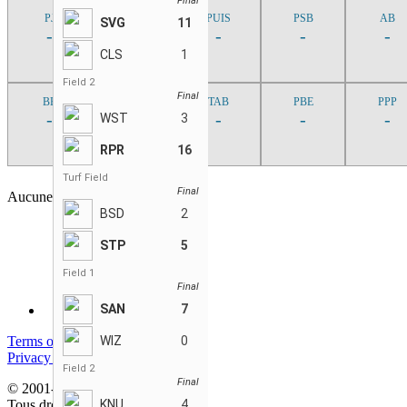
Final
PJ
MOY
PUIS
PSB
AB
SVG
11
-
-
-
-
-
CLS
1
Field 2
Final
BB
BSAC
TAB
PBE
PPP
-
-
-
-
-
WST
3
RPR
16
Turf Field
Final
Aucune partie trouvée
BSD
2
STP
5
Field 1
Final
SAN
7
Terms of service
WIZ
0
Privacy policy
Field 2
Final
© 2001-2026 StatsEnLigne.com
Tous droits réservés
KNU
4