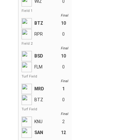
WIZ
0
Field 1
Final
BTZ
10
RPR
0
Field 2
Final
BSD
10
FLM
0
Turf Field
Final
MRD
1
BTZ
0
Turf Field
Final
KNU
2
SAN
12