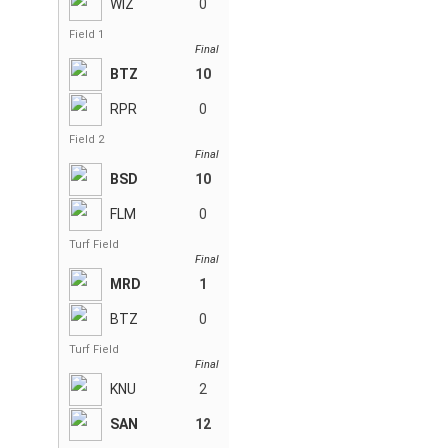
WIZ
0
Field 1
Final
BTZ
10
RPR
0
Field 2
Final
BSD
10
FLM
0
Turf Field
Final
MRD
1
BTZ
0
Turf Field
Final
KNU
2
SAN
12