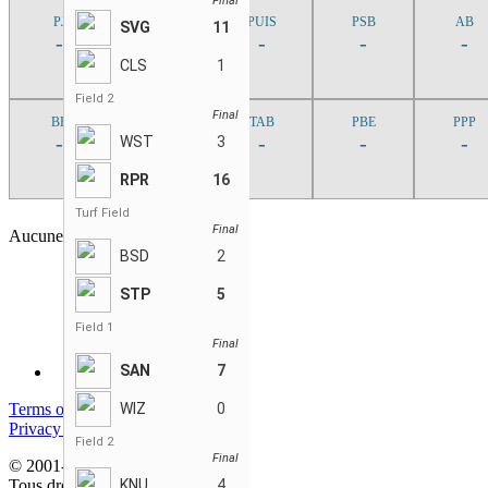
Final
PJ
MOY
PUIS
PSB
AB
SVG
11
-
-
-
-
-
CLS
1
Field 2
Final
BB
BSAC
TAB
PBE
PPP
-
-
-
-
-
WST
3
RPR
16
Turf Field
Final
Aucune partie trouvée
BSD
2
STP
5
Field 1
Final
SAN
7
Terms of service
WIZ
0
Privacy policy
Field 2
Final
© 2001-2026 StatsEnLigne.com
Tous droits réservés
KNU
4