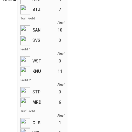
BTZ
7
Turf Field
Final
SAN
10
SVG
0
Field 1
Final
WST
0
KNU
11
Field 2
Final
STP
0
MRD
6
Turf Field
Final
CLS
1