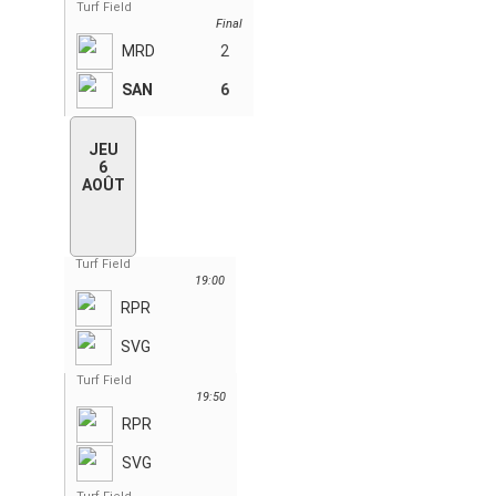
Turf Field
Final
MRD
2
SAN
6
JEU
6
AOÛT
Turf Field
19:00
RPR
SVG
Turf Field
19:50
RPR
SVG