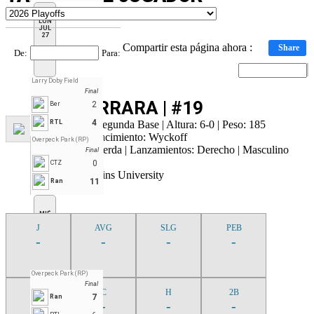
LUN
JUL
27
Compartir esta página ahora :
Share
De
:
Para
:
Larry Doby Field
Final
AJ FERRARA | #19
2
Ber
4
Lanzador, Segunda Base | Altura: 6-0 | Peso: 185
RTL
Lugar de Nacimiento: Wyckoff
Overpeck Park (RP)
Bateo: Izquierda | Lanzamientos: Derecho | Masculino
Final
0
CTZ
Johns Hopkins University
11
Ran
MIÉ
JUL
J
AVG
SLG
PEB
29
-
-
-
-
Overpeck Park (RP)
Final
AB
C
H
2B
7
Ran
-
-
-
-