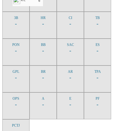
6
RTL
3B
HR
CI
TB
-
-
-
-
PON
BB
SAC
ES
-
-
-
-
GPL
BR
AR
TPA
-
-
-
-
OPS
A
E
PF
-
-
-
-
PCTJ