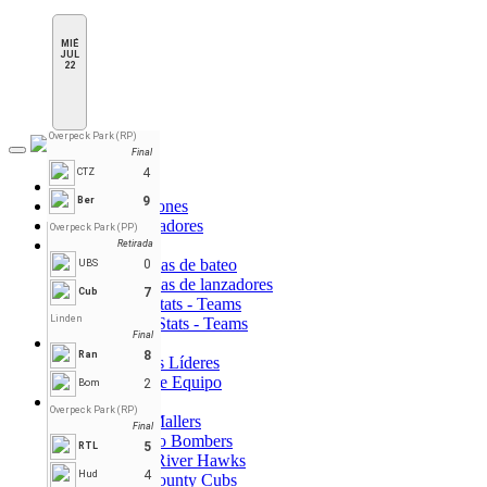
MIÉ
JUL
22
Overpeck Park (RP)
Final
Toggle
navigation
4
CTZ
Inicio
9
Ber
Tabla de Posiciones
Horario y Marcadores
Overpeck Park (PP)
Estadísticas
Retirada
Estadísticas de bateo
0
UBS
Estadísticas de lanzadores
7
Cub
Batting Stats - Teams
Linden
Pitching Stats - Teams
Final
Líderes
8
Ran
Jugadores Líderes
Líderes de Equipo
2
Bom
Teams
Overpeck Park (RP)
Bergen Mallers
Final
DiMaggio Bombers
5
RTL
Hudson River Hawks
4
Hud
Morris County Cubs